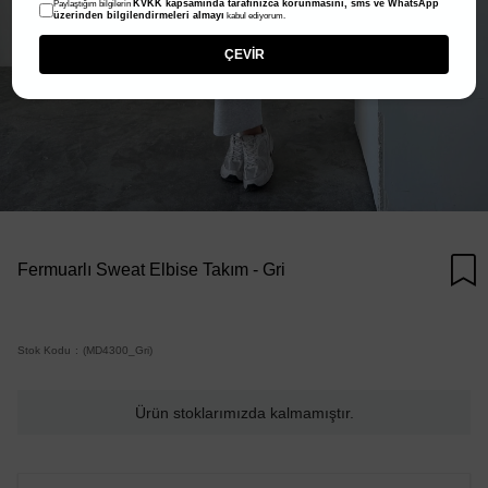
KVKK kapsamında tarafınızca korunmasını, sms ve WhatsApp
Paylaştığım bilgilerin
üzerinden bilgilendirmeleri almayı
kabul ediyorum.
ÇEVİR
Fermuarlı Sweat Elbise Takım - Gri
Stok Kodu
(MD4300_Gri)
Ürün stoklarımızda kalmamıştır.