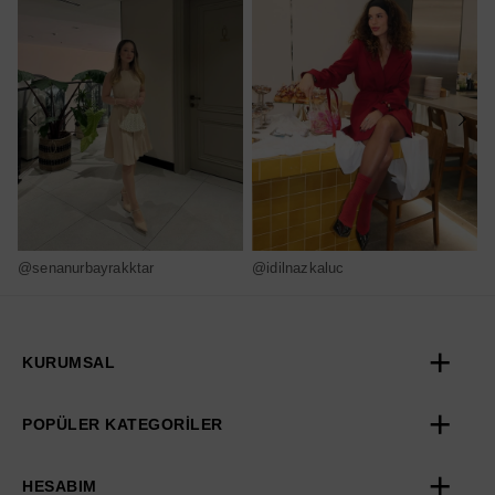
@senanurbayrakktar
@idilnazkaluc
@
KURUMSAL
POPÜLER KATEGORİLER
HESABIM