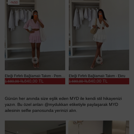
Ürün
%50
Eteği Fırfırlı Bağlamalı Takım - Pembe
Eteği Fırfırlı Bağlamalı Takım - Ekru
840,00 TL
840,00 TL
1.680,00 TL
1.680,00 TL
Günün her anında size eşlik eden MYD ile kendi stil hikayenizi
yazın. Bu özel anları @mydukkan etiketiyle paylaşarak MYD
ailesinin selfie panosunda yerinizi alın.