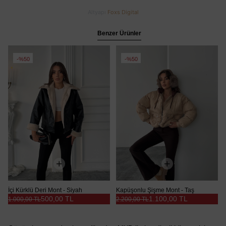
Altyapı
Foxs Digital
Benzer Ürünler
%50
%50
İçi Kürklü Deri Mont - Siyah
Kapüşonlu Şişme Mont - Taş
500,00 TL
1.100,00 TL
1.000,00 TL
2.200,00 TL