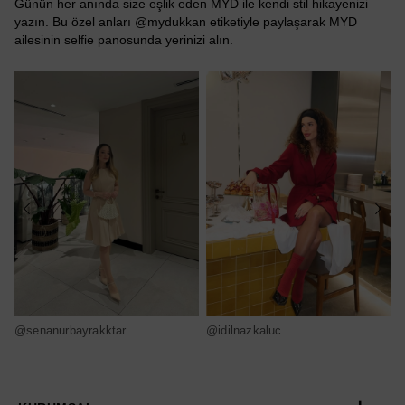
Günün her anında size eşlik eden MYD ile kendi stil hikayenizi
yazın. Bu özel anları @mydukkan etiketiyle paylaşarak MYD
ailesinin selfie panosunda yerinizi alın.
@senanurbayrakktar
@idilnazkaluc
@