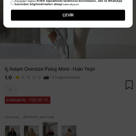
KVKK kapsamında tarafınızca korunmasını, sms ve WhatsApp
Paylaştığım bilgilerin
üzerinden bilgilendirmeleri almayı
kabul ediyorum.
ÇEVİR
İç Astarlı Oversize Peluş Mont - Haki Yeşil
·
·
1.0
2 Değerlendirme
···
700,00 TL
2.250,00 TL
Stok Kodu
(MYD7435_Haki Yeşil)
Tükendi
Tükendi
Tükendi
Tükendi