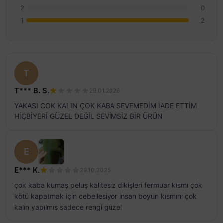
2
0
1
2
T
T*** B. S.
29.01.2026
YAKASI COK KALIN ÇOK KABA SEVEMEDİM İADE ETTİM
HİÇBİYERİ GÜZEL DEĞİL SEVİMSİZ BİR ÜRÜN
E
E*** K.
29.10.2025
çok kaba kumaş peluş kalitesiz dikişleri fermuar kısmı çok
kötü kapatmak için cebellesiyor insan boyun kısmını çok
kalın yapılmış sadece rengi güzel