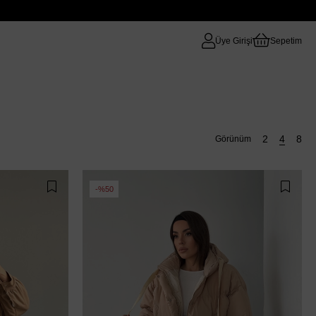
Üye Girişi
Sepetim
%50