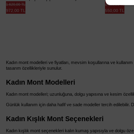
1.620,00 TL
1.100,00 TL
972,00 TL
550,00 TL
Kadın mont modelleri ve fiyatları, mevsim koşullarına ve kullanım 
tasarım özellikleriyle sunulur. 
Kadın Mont Modelleri
Kadın mont modelleri; uzunluğuna, dolgu yapısına ve kesim özellik
Günlük kullanım için daha hafif ve sade modeller tercih edilebilir
Kadın Kışlık Mont Seçenekleri
Kadın kışlık mont seçenekleri kalın kumaş yapısıyla ve dolgu özell