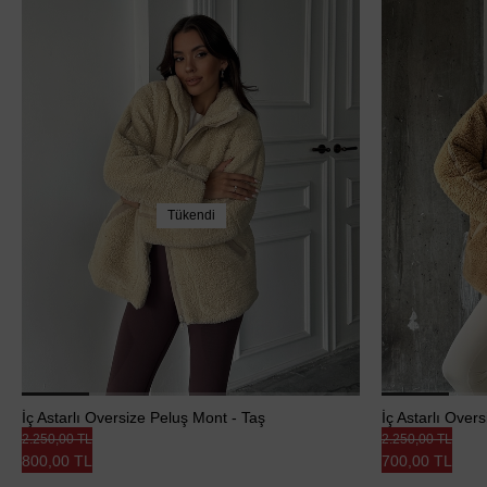
Tükendi
İç Astarlı Oversize Peluş Mont - Taş
İç Astarlı Over
2.250,00 TL
2.250,00 TL
800,00 TL
700,00 TL