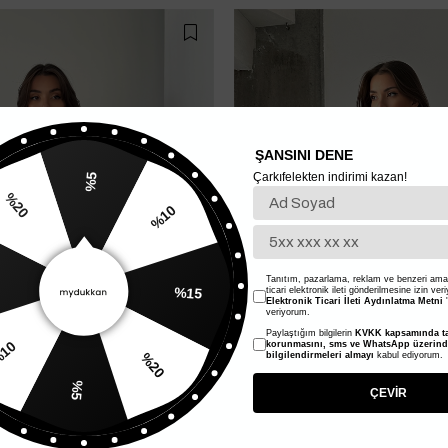
ŞANSINI DENE
Çarkıfelekten indirimi kazan!
%5
%10
20
Tükendi
Tükendi
%15
Tanıtım, pazarlama, reklam ve benzeri amaç
ticari elektronik ileti gönderilmesine izin ver
Elektronik Ticari İleti Aydınlatma Metni
'
veriyorum.
Paylaştığım bilgilerin
KVKK kapsamında ta
%20
korunmasını, sms ve WhatsApp üzerin
bilgilendirmeleri almayı
kabul ediyorum.
%10
%5
ÇEVİR
 Mont - Kahve
İç Astarlı Oversize Peluş Mont - H