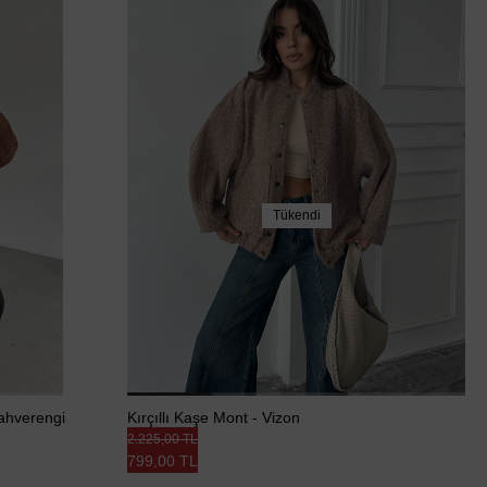
Tükendi
Kahverengi
Kırçıllı Kaşe Mont - Vizon
2.225,00 TL
799,00 TL