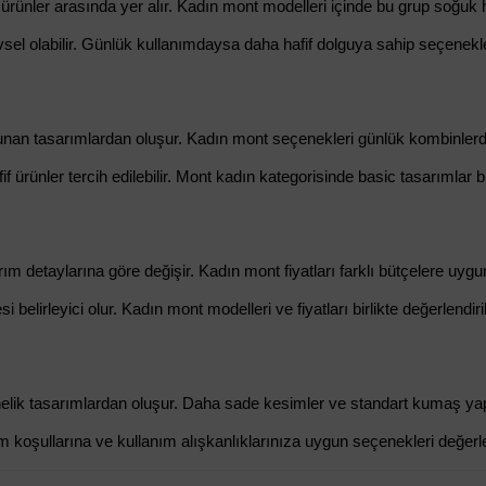
ünler arasında yer alır. Kadın mont modelleri içinde bu grup soğuk hav
l olabilir. Günlük kullanımdaysa daha hafif dolguya sahip seçenekler t
nan tasarımlardan oluşur. Kadın mont seçenekleri günlük kombinlerde 
fif ürünler tercih edilebilir. Mont kadın kategorisinde basic tasarımlar
m detaylarına göre değişir. Kadın mont fiyatları farklı bütçelere uyg
 belirleyici olur. Kadın mont modelleri ve fiyatları birlikte değerlendir
önelik tasarımlardan oluşur. Daha sade kesimler ve standart kumaş yapıl
 koşullarına ve kullanım alışkanlıklarınıza uygun seçenekleri değerlen