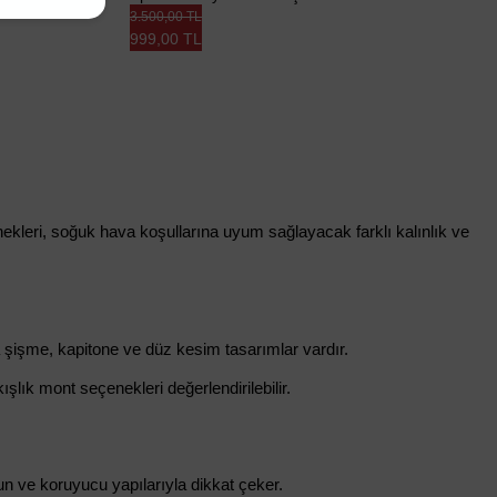
3.500,00 TL
999,00 TL
ekleri, soğuk hava koşullarına uyum sağlayacak farklı kalınlık ve 
a şişme, kapitone ve düz kesim tasarımlar vardır.
lık mont seçenekleri değerlendirilebilir.
un ve koruyucu yapılarıyla dikkat çeker.