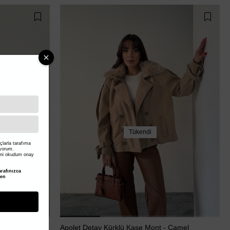
Tükendi
larla tarafıma
iyorum.
ni okudum onay
rafınızca
den
aki Yeşil
Apolet Detay Kürklü Kaşe Mont - Camel