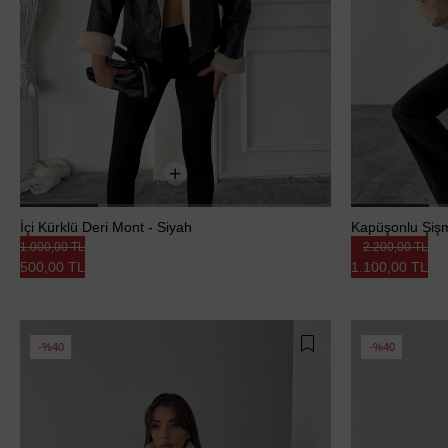
İçi Kürklü Deri Mont - Siyah
Kapüşonlu Şiş
1.000,00 TL
2.200,00 TL
500,00 TL
1.100,00 TL
%40
%40