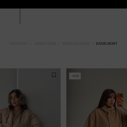
ANASAYFA
KADIN GIYIM
KADIN DIŞ GIYIM
KADIN MONT
%50