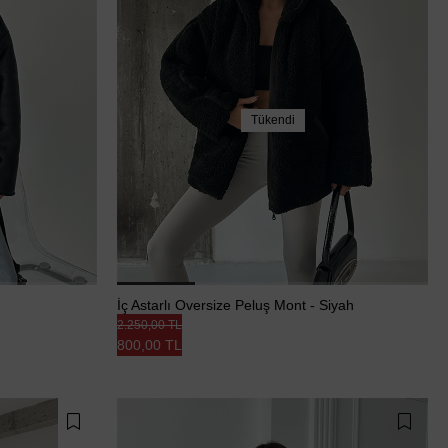
Tükendi
İç Astarlı Oversize Peluş Mont - Siyah
2.250,00 TL
800,00 TL