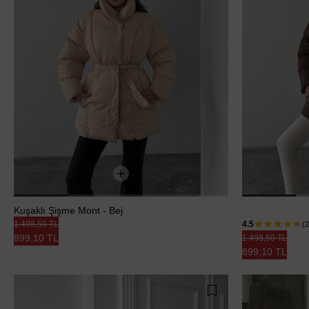
Kuşaklı Şişme Mont - Bej
1.498,50 TL
4.5
(2
899,10 TL
1.498,50 TL
899,10 TL