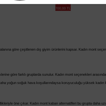
2.250,00 TL
700,00 TL
alanına göre çeşitlenen dış giyim ürünlerini kapsar. Kadın mont seçen
lerine göre farklı gruplarda sunulur. Kadın mont seçenekleri arasınd
. Daha yoğun soğuk hava koşullarındaysa koruyuculuğu yüksek kadın kış
ikleriyle öne çıkar. Kadın mont kaban alternatifleri bu grupta daha uz