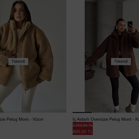
Tükendi
Tükendi
size Peluş Mont - Vizon
İç Astarlı Oversize Peluş Mont - 
2.250,00 TL
800,00 TL