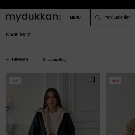
MENÜ
Kadın Mont
Filtreleme
%50
%50