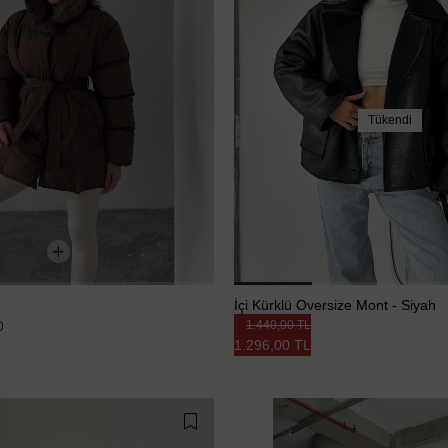
Tükendi
Kuşaklı Şişme Mont - Kahve
İçi Kürklü Oversize Mont - Siyah
1.440,00 TL
)
1.296,00 TL