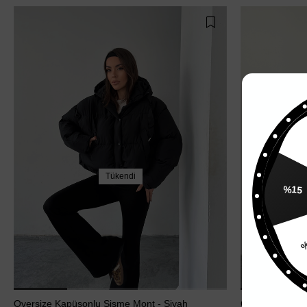
%
Tükendi
%15
Oversize Kapüşonlu Şişme Mont - Siyah
Cepli Kapitone