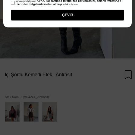
KVKK kapsamında tarafınızca korunmasını, sms ve WhatsApp
Paylaştığım bilgilerin
üzerinden bilgilendirmeleri almayı
kabul ediyorum.
ÇEVİR
İçi Şortlu Kemerli Etek - Antrasit
Stok Kodu
(MD4244_Antrasit)
Tükendi