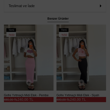
Teslimat ve İade
Benzer Ürünler
Yeni
Yeni
Ürün
Ürün
%50
%50
Gofre Yırtmaçlı Midi Etek - Pembe
Gofre Yırtmaçlı Midi Etek - Siyah
240,00 TL
240,00 TL
480,00 TL
480,00 TL