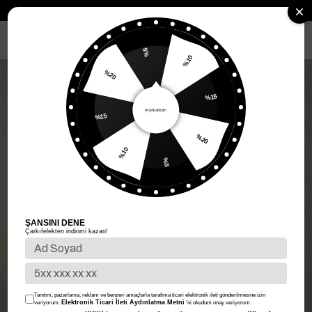
Anasayfa
Kadın Giyim
Kadın Alt Giyim
Etek
İçi Şortlu Kemerli E
MENÜ
%5
%10
%20
%15
%15
%20
%10
%5
ŞANSINI DENE
Çarkıfelekten indirimi kazan!
Tanıtım, pazarlama, reklam ve benzeri amaçlarla tarafıma ticari elektronik ileti gönderilmesine izin
Elektronik Ticari İleti Aydınlatma Metni
veriyorum.
'ni okudum onay veriyorum.