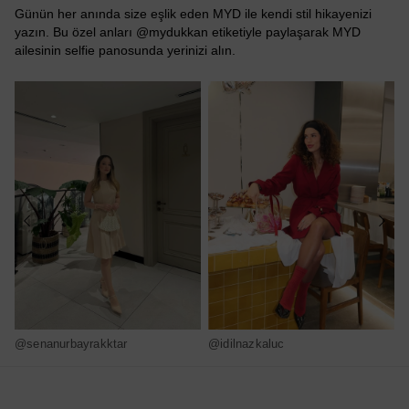
Günün her anında size eşlik eden MYD ile kendi stil hikayenizi
yazın. Bu özel anları @mydukkan etiketiyle paylaşarak MYD
ailesinin selfie panosunda yerinizi alın.
@senanurbayrakktar
@idilnazkaluc
@