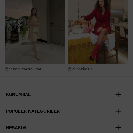
@senanurbayrakktar
@idilnazkaluc
@
KURUMSAL
POPÜLER KATEGORİLER
HESABIM