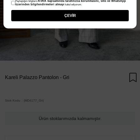
KVKK kapsamında tarafınızca korunmasını, sms ve WhatsApp
Paylaştığım bilgilerin
üzerinden bilgilendirmeleri almayı
kabul ediyorum.
ÇEVİR
Kareli Palazzo Pantolon - Gri
Stok Kodu
(MD4177_Gri)
Ürün stoklarımızda kalmamıştır.