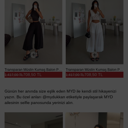
Transparan Müslin Kumaş Balon Pantolon - Siyah
Transparan Müslin Kumaş Balon Pantolon - Beyaz
708,50 TL
708,50 TL
1.417,00 TL
1.417,00 TL
Günün her anında size eşlik eden MYD ile kendi stil hikayenizi
yazın. Bu özel anları @mydukkan etiketiyle paylaşarak MYD
ailesinin selfie panosunda yerinizi alın.