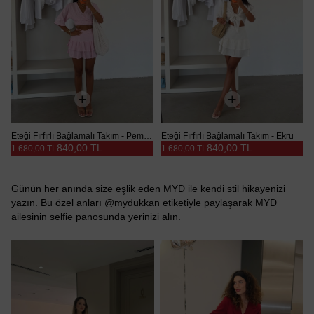
Eteği Fırfırlı Bağlamalı Takım - Pembe
Eteği Fırfırlı Bağlamalı Takım - Ekru
840,00 TL
840,00 TL
1.680,00 TL
1.680,00 TL
Günün her anında size eşlik eden MYD ile kendi stil hikayenizi
yazın. Bu özel anları @mydukkan etiketiyle paylaşarak MYD
ailesinin selfie panosunda yerinizi alın.