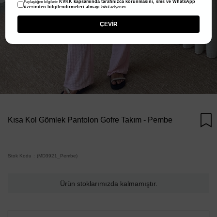
KVKK kapsamında tarafınızca korunmasını, sms ve WhatsApp
Paylaştığım bilgilerin
üzerinden bilgilendirmeleri almayı
kabul ediyorum.
ÇEVİR
Kısa Kol Gömlek Pantolon Gofre Takım - Pembe
Stok Kodu
(MD3921_Pembe)
Ürün stoklarımızda kalmamıştır.