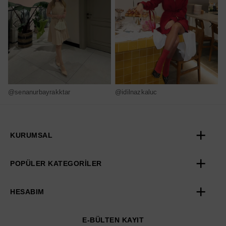
@senanurbayrakktar
@idilnazkaluc
@
KURUMSAL
POPÜLER KATEGORİLER
HESABIM
E-BÜLTEN KAYIT