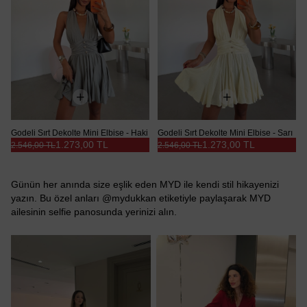
Godeli Sırt Dekolte Mini Elbise - Haki
Godeli Sırt Dekolte Mini Elbise - Sarı
1.273,00 TL
1.273,00 TL
2.546,00 TL
2.546,00 TL
Günün her anında size eşlik eden MYD ile kendi stil hikayenizi
yazın. Bu özel anları @mydukkan etiketiyle paylaşarak MYD
ailesinin selfie panosunda yerinizi alın.