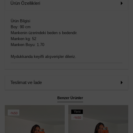
Ürün Özellikleri
Ürün Bilgisi
Boy: 90 cm
Mankenin üzerindeki beden s bedendir.
Manken kg: 52
Manken Boyu: 1.70
Mydukkanda keyifli alışverişler dileriz.
Teslimat ve İade
Benzer Ürünler
Yeni
%50
Ürün
%50