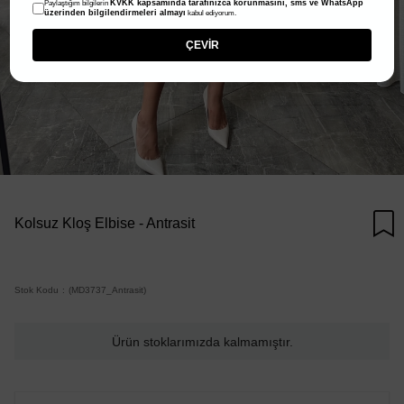
KVKK kapsamında tarafınızca korunmasını, sms ve WhatsApp
Paylaştığım bilgilerin
üzerinden bilgilendirmeleri almayı
kabul ediyorum.
ÇEVİR
Kolsuz Kloş Elbise - Antrasit
Stok Kodu
(MD3737_Antrasit)
Ürün stoklarımızda kalmamıştır.