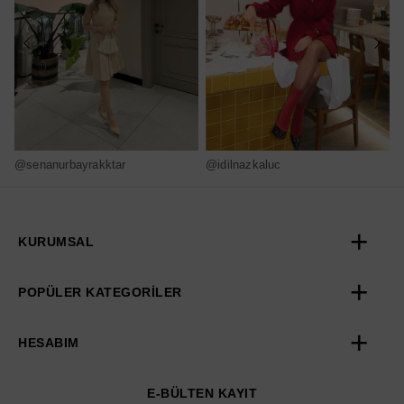
@senanurbayrakktar
@idilnazkaluc
@
KURUMSAL
POPÜLER KATEGORİLER
HESABIM
E-BÜLTEN KAYIT