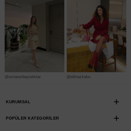
@senanurbayrakktar
@idilnazkaluc
@
KURUMSAL
POPÜLER KATEGORİLER