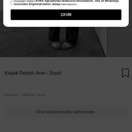
KVKK kapsamında tarafınızca korunmasını, sms ve WhatsApp
Paylaştığım bilgilerin
üzerinden bilgilendirmeleri almayı
kabul ediyorum.
ÇEVİR
Kuşak Detaylı Jean - Siyah
Stok Kodu
(MD4245_Siyah)
Ürün stoklarımızda kalmamıştır.