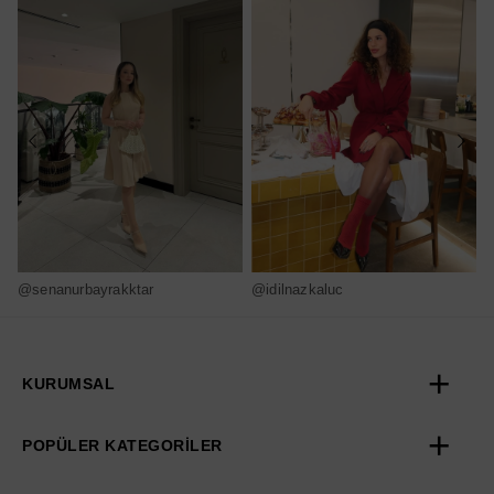
@senanurbayrakktar
@idilnazkaluc
@
KURUMSAL
POPÜLER KATEGORİLER