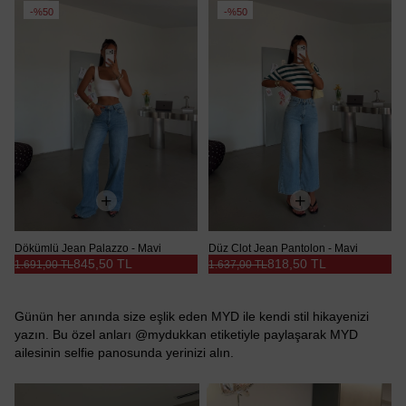
%50
%50
Dökümlü Jean Palazzo - Mavi
Düz Clot Jean Pantolon - Mavi
845,50 TL
818,50 TL
1.691,00 TL
1.637,00 TL
Günün her anında size eşlik eden MYD ile kendi stil hikayenizi
yazın. Bu özel anları @mydukkan etiketiyle paylaşarak MYD
ailesinin selfie panosunda yerinizi alın.