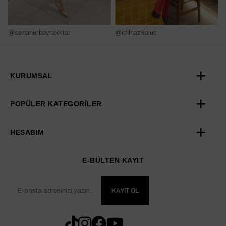
@senanurbayrakktar
@idilnazkaluc
@
KURUMSAL
POPÜLER KATEGORİLER
HESABIM
E-BÜLTEN KAYIT
KAYIT OL