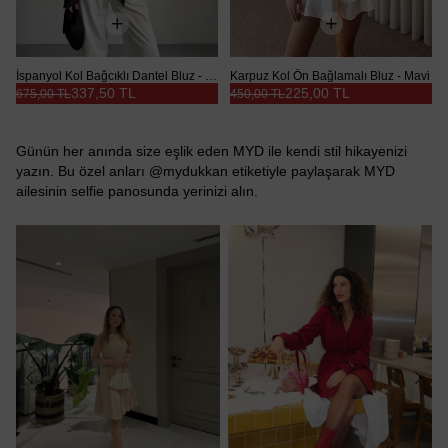
İspanyol Kol Bağcıklı Dantel Bluz - Siyah
Karpuz Kol Ön Bağlamalı Bluz - Mavi
337,50 TL
225,00 TL
675,00 TL
450,00 TL
Günün her anında size eşlik eden MYD ile kendi stil hikayenizi
yazın. Bu özel anları @mydukkan etiketiyle paylaşarak MYD
ailesinin selfie panosunda yerinizi alın.