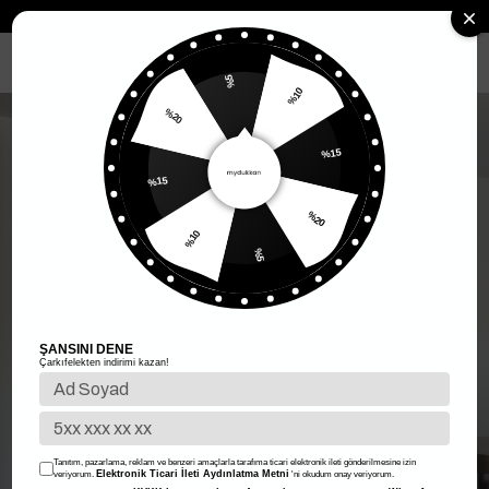
Anasayfa
Kadın Giyim
Kadın Üst Giyim
Kadın Bluz
Bağlamalı 
MENÜ
%5
%10
%20
%15
%15
%20
%10
%5
ŞANSINI DENE
Çarkıfelekten indirimi kazan!
Tanıtım, pazarlama, reklam ve benzeri amaçlarla tarafıma ticari elektronik ileti gönderilmesine izin
Elektronik Ticari İleti Aydınlatma Metni
veriyorum.
'ni okudum onay veriyorum.