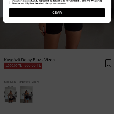
KVKK kapsamında tarafınızca korunmasını, sms ve WhatsApp
Paylaştığım bilgilerin
üzerinden bilgilendirmeleri almayı
kabul ediyorum.
ÇEVİR
Kuşgözü Detay Bluz - Vizon
500,00 TL
1.000,00 TL
Stok Kodu
(MD4640_Vizon)
Tükendi
Tükendi