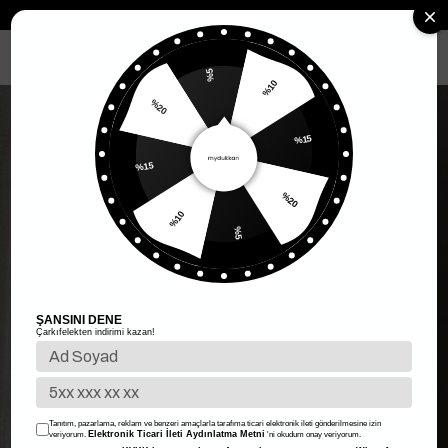
Anasayfa
Kadın Giyim
Kadın Üst Giyim
Crop
Lily Varaklı Crop
MENÜ
%5
%10
%20
%15
%15
%20
%10
%5
ŞANSINI DENE
Çarkıfelekten indirimi kazan!
Tanıtım, pazarlama, reklam ve benzeri amaçlarla tarafıma ticari elektronik ileti gönderilmesine izin
Elektronik Ticari İleti Aydınlatma Metni
veriyorum.
'ni okudum onay veriyorum.