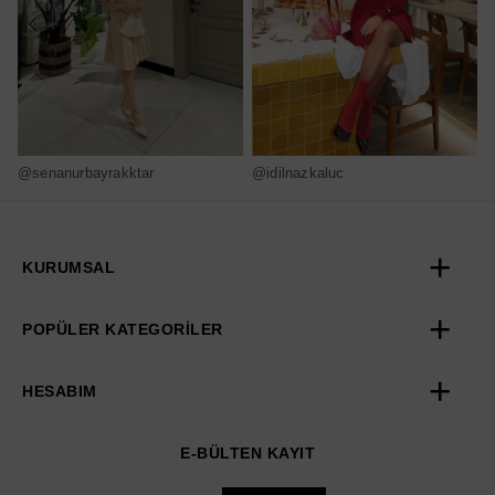
@senanurbayrakktar
@idilnazkaluc
@
KURUMSAL
POPÜLER KATEGORİLER
HESABIM
E-BÜLTEN KAYIT