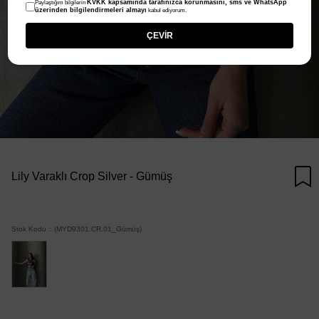
KVKK kapsamında tarafınızca korunmasını, sms ve WhatsApp
Paylaştığım bilgilerin
üzerinden bilgilendirmeleri almayı
kabul ediyorum.
ÇEVİR
Lily Varaklı Crop Silver - Gümüş
Stok Kodu
(MYD9301.CR.01_Gümüş)