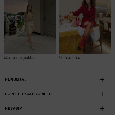
@senanurbayrakktar
@idilnazkaluc
@
KURUMSAL
POPÜLER KATEGORİLER
HESABIM