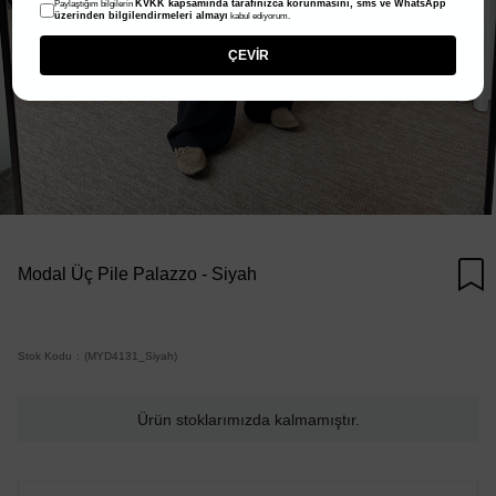
KVKK kapsamında tarafınızca korunmasını, sms ve WhatsApp
Paylaştığım bilgilerin
üzerinden bilgilendirmeleri almayı
kabul ediyorum.
ÇEVİR
Modal Üç Pile Palazzo - Siyah
Stok Kodu
(MYD4131_Siyah)
Ürün stoklarımızda kalmamıştır.