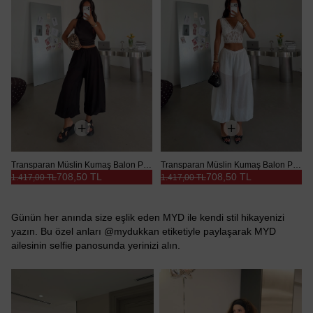
Transparan Müslin Kumaş Balon Pantolon - Siyah
Transparan Müslin Kumaş Balon Pantolon - Beyaz
708,50 TL
708,50 TL
1.417,00 TL
1.417,00 TL
Günün her anında size eşlik eden MYD ile kendi stil hikayenizi
yazın. Bu özel anları @mydukkan etiketiyle paylaşarak MYD
ailesinin selfie panosunda yerinizi alın.