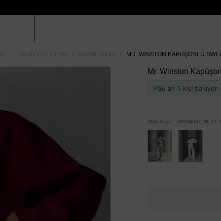
IM
KADIN ÜST GIYIM
KADIN TAKIM
MR. WINSTON KAPÜŞONLU SWEA
Mr. Winston Kapüşon
Şu an
5
kişi bakıyor
Stok Kodu
(MYD4597.TK.01_