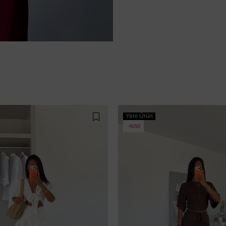
Yeni Ürün
%50