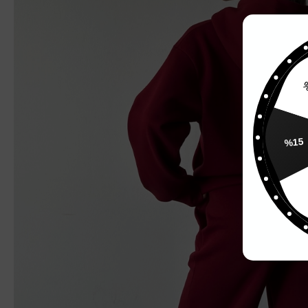
%
%15