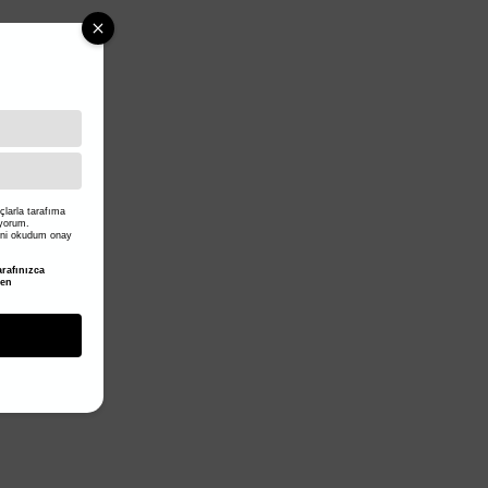
larla tarafıma
iyorum.
ni okudum onay
rafınızca
den