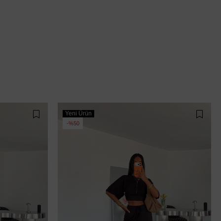
Yeni Ürün
%50