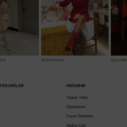
ktar
@idilnazkaluc
@gozdebi
TEGORİLER
HESABIM
Sipariş Takip
Siparişlerim
Favori Ürünlerim
Hediye Çeki