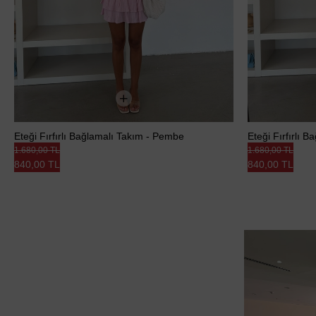
Eteği Fırfırlı Bağlamalı Takım - Pembe
Eteği Fırfırlı 
1.680,00 TL
1.680,00 TL
840,00 TL
840,00 TL