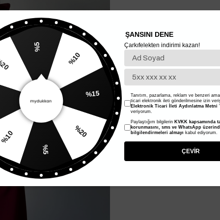
ŞANSINI DENE
Çarkıfelekten indirimi kazan!
%5
%10
20
%15
Tanıtım, pazarlama, reklam ve benzeri amaç
ticari elektronik ileti gönderilmesine izin ver
Elektronik Ticari İleti Aydınlatma Metni
'
veriyorum.
Paylaştığım bilgilerin
KVKK kapsamında ta
%20
korunmasını, sms ve WhatsApp üzerin
bilgilendirmeleri almayı
kabul ediyorum.
%10
%5
ÇEVİR