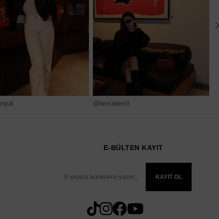
nyal
@lamiadmrll
@
E-BÜLTEN KAYIT
KAYIT OL