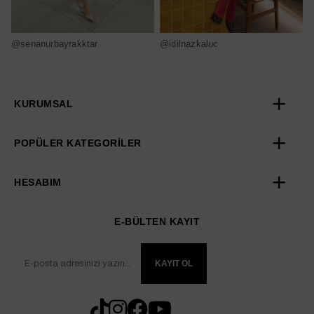
@senanurbayrakktar
@idilnazkaluc
@
KURUMSAL
POPÜLER KATEGORİLER
HESABIM
E-BÜLTEN KAYIT
KAYIT OL