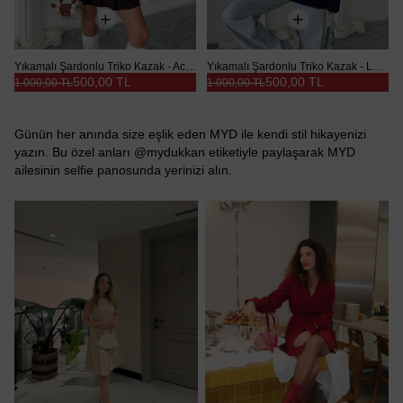
Yıkamalı Şardonlu Triko Kazak - Acı kahve
Yıkamalı Şardonlu Triko Kazak - Lacivert
500,00 TL
500,00 TL
1.000,00 TL
1.000,00 TL
Günün her anında size eşlik eden MYD ile kendi stil hikayenizi
yazın. Bu özel anları @mydukkan etiketiyle paylaşarak MYD
ailesinin selfie panosunda yerinizi alın.