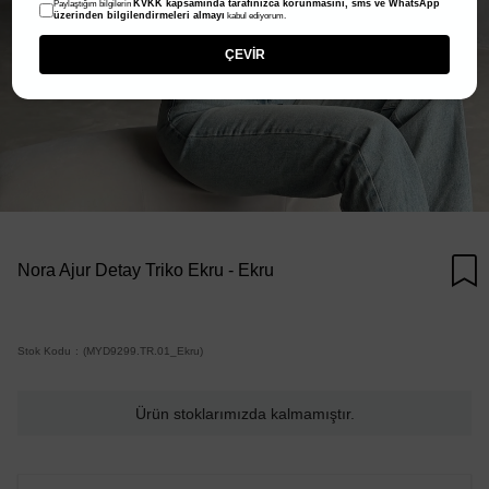
KVKK kapsamında tarafınızca korunmasını, sms ve WhatsApp
Paylaştığım bilgilerin
üzerinden bilgilendirmeleri almayı
kabul ediyorum.
ÇEVİR
Nora Ajur Detay Triko Ekru - Ekru
Stok Kodu
(MYD9299.TR.01_Ekru)
Ürün stoklarımızda kalmamıştır.