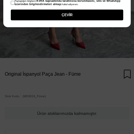
KVKK kapsamında tarafınızca korunmasını, sms ve WhatsApp
Paylaştığım bilgilerin
üzerinden bilgilendirmeleri almayı
kabul ediyorum.
ÇEVİR
Original İspanyol Paça Jean - Füme
Stok Kodu
(MD3816_Füme)
Ürün stoklarımızda kalmamıştır.