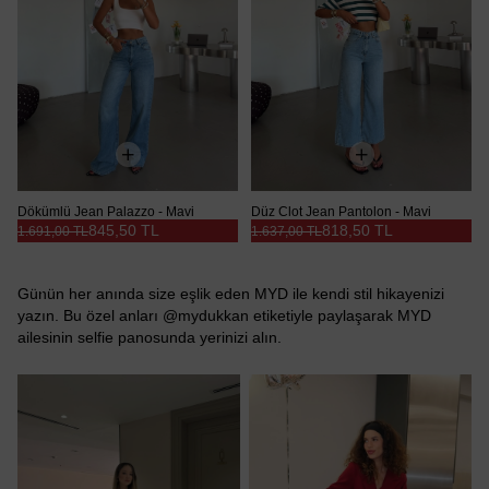
Dökümlü Jean Palazzo - Mavi
Düz Clot Jean Pantolon - Mavi
845,50 TL
818,50 TL
1.691,00 TL
1.637,00 TL
Günün her anında size eşlik eden MYD ile kendi stil hikayenizi
yazın. Bu özel anları @mydukkan etiketiyle paylaşarak MYD
ailesinin selfie panosunda yerinizi alın.