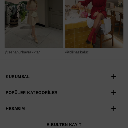
@senanurbayrakktar
@idilnazkaluc
@
KURUMSAL
POPÜLER KATEGORİLER
HESABIM
E-BÜLTEN KAYIT