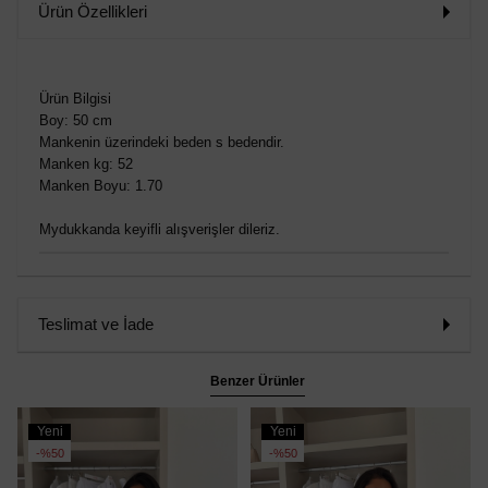
Ürün Özellikleri
Ürün Bilgisi
Boy: 50 cm
Mankenin üzerindeki beden s bedendir.
Manken kg: 52
Manken Boyu: 1.70
Mydukkanda keyifli alışverişler dileriz.
Teslimat ve İade
Benzer Ürünler
Yeni
Yeni
Ürün
Ürün
%50
%50