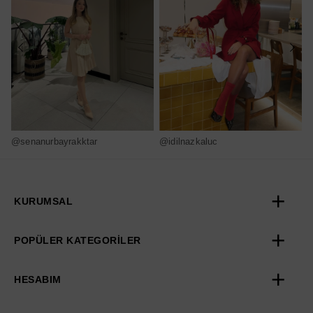
@senanurbayrakktar
@idilnazkaluc
@
KURUMSAL
POPÜLER KATEGORİLER
HESABIM