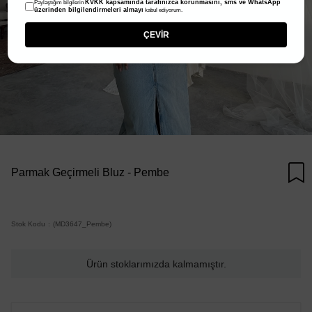
KVKK kapsamında tarafınızca korunmasını, sms ve WhatsApp
Paylaştığım bilgilerin
üzerinden bilgilendirmeleri almayı
kabul ediyorum.
ÇEVİR
Parmak Geçirmeli Bluz - Pembe
Stok Kodu
(MD3647_Pembe)
Ürün stoklarımızda kalmamıştır.