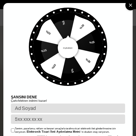
Anasayfa
Kadın Giyim
Kadın Alt Giyim
Etek
Peluş Mini Etek - 
MENÜ
%5
%10
%20
%15
%15
%20
%10
%5
ŞANSINI DENE
Çarkıfelekten indirimi kazan!
Tanıtım, pazarlama, reklam ve benzeri amaçlarla tarafıma ticari elektronik ileti gönderilmesine izin
Elektronik Ticari İleti Aydınlatma Metni
veriyorum.
'ni okudum onay veriyorum.