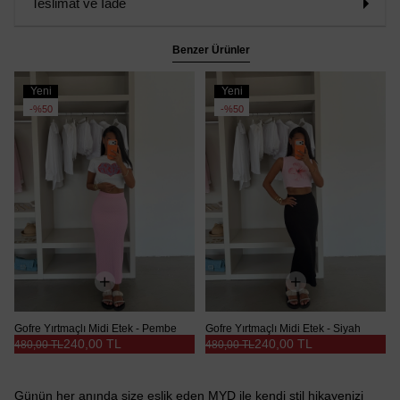
Teslimat ve İade
Benzer Ürünler
Yeni
Yeni
Ürün
Ürün
%50
%50
Gofre Yırtmaçlı Midi Etek - Pembe
Gofre Yırtmaçlı Midi Etek - Siyah
240,00 TL
240,00 TL
480,00 TL
480,00 TL
Günün her anında size eşlik eden MYD ile kendi stil hikayenizi