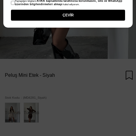
KVKK kapsamında tarafınızca korunmasını, sms ve WhatsApp
Paylaştığım bilgilerin
üzerinden bilgilendirmeleri almayı
kabul ediyorum.
ÇEVİR
Peluş Mini Etek - Siyah
Stok Kodu
(MD4281_Siyah)
Tükendi
Tükendi