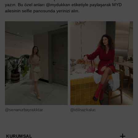
yazın. Bu özel anları @mydukkan etiketiyle paylaşarak MYD
ailesinin selfie panosunda yerinizi alın.
@senanurbayrakktar
@idilnazkaluc
@
KURUMSAL