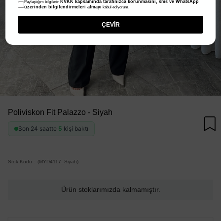
KVKK kapsamında tarafınızca korunmasını, sms ve WhatsApp
Paylaştığım bilgilerin
üzerinden bilgilendirmeleri almayı
kabul ediyorum.
ÇEVİR
Poliviskon Fit Palazzo - Siyah
Son 24 saatte
5
kişi baktı
Stok Kodu
(MYD4117_Siyah)
Ürün stoklarımızda kalmamıştır.