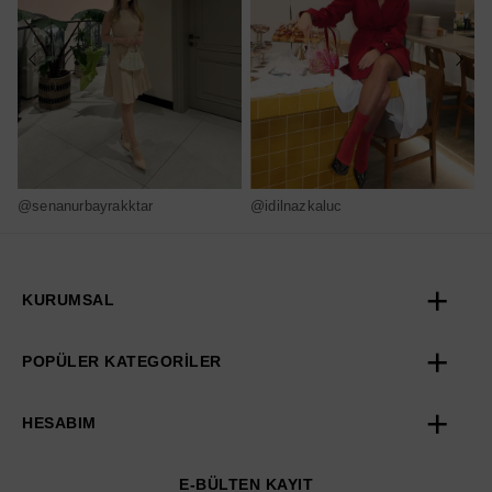
@senanurbayrakktar
@idilnazkaluc
@
KURUMSAL
POPÜLER KATEGORİLER
HESABIM
E-BÜLTEN KAYIT