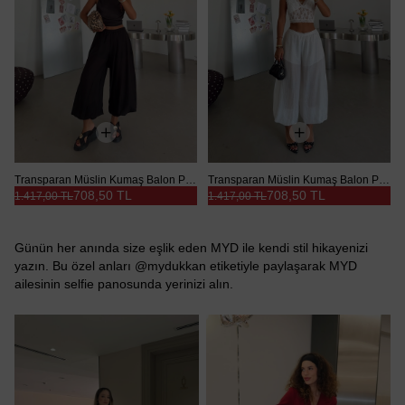
Transparan Müslin Kumaş Balon Pantolon - Siyah
Transparan Müslin Kumaş Balon Pantolon - Beyaz
708,50 TL
708,50 TL
1.417,00 TL
1.417,00 TL
Günün her anında size eşlik eden MYD ile kendi stil hikayenizi
yazın. Bu özel anları @mydukkan etiketiyle paylaşarak MYD
ailesinin selfie panosunda yerinizi alın.