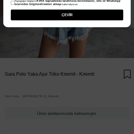
KVKK kapsamında tarafınızca korunmasını, sms ve WhatsApp
Paylaştığım bilgilerin
üzerinden bilgilendirmeleri almayı
kabul ediyorum.
ÇEVİR
Sara Polo Yaka Ajur Triko Kiremit - Kiremit
Stok Kodu
(MYD9298.TR.01_Kiremit)
Ürün stoklarımızda kalmamıştır.