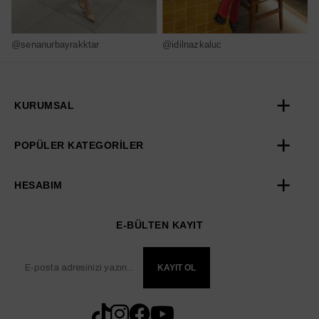
@senanurbayrakktar
@idilnazkaluc
@
KURUMSAL
POPÜLER KATEGORİLER
HESABIM
E-BÜLTEN KAYIT
KAYIT OL