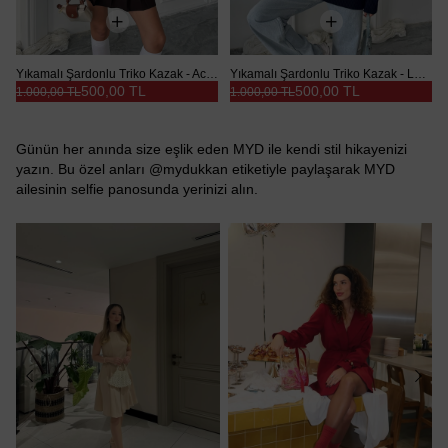
Yıkamalı Şardonlu Triko Kazak - Acı kahve
Yıkamalı Şardonlu Triko Kazak - Lacivert
500,00 TL
500,00 TL
1.000,00 TL
1.000,00 TL
Günün her anında size eşlik eden MYD ile kendi stil hikayenizi
yazın. Bu özel anları @mydukkan etiketiyle paylaşarak MYD
ailesinin selfie panosunda yerinizi alın.