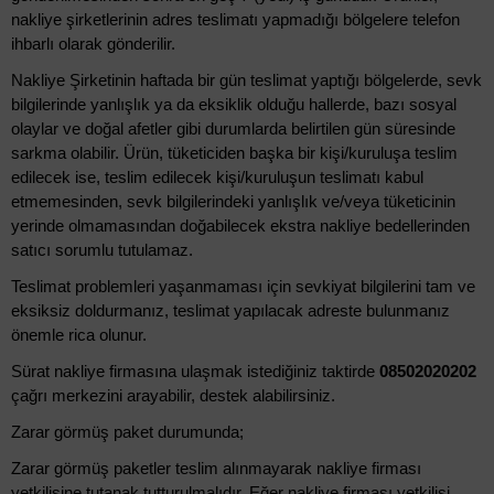
nakliye şirketlerinin adres teslimatı yapmadığı bölgelere telefon
ihbarlı olarak gönderilir.
Nakliye Şirketinin haftada bir gün teslimat yaptığı bölgelerde, sevk
bilgilerinde yanlışlık ya da eksiklik olduğu hallerde, bazı sosyal
olaylar ve doğal afetler gibi durumlarda belirtilen gün süresinde
sarkma olabilir. Ürün, tüketiciden başka bir kişi/kuruluşa teslim
edilecek ise, teslim edilecek kişi/kuruluşun teslimatı kabul
etmemesinden, sevk bilgilerindeki yanlışlık ve/veya tüketicinin
yerinde olmamasından doğabilecek ekstra nakliye bedellerinden
satıcı sorumlu tutulamaz.
Teslimat problemleri yaşanmaması için sevkiyat bilgilerini tam ve
eksiksiz doldurmanız, teslimat yapılacak adreste bulunmanız
önemle rica olunur.
Sürat nakliye firmasına ulaşmak istediğiniz taktirde
08502020202
çağrı merkezini arayabilir, destek alabilirsiniz.
Zarar görmüş paket durumunda;
Zarar görmüş paketler teslim alınmayarak nakliye firması
yetkilisine tutanak tutturulmalıdır. Eğer nakliye firması yetkilisi