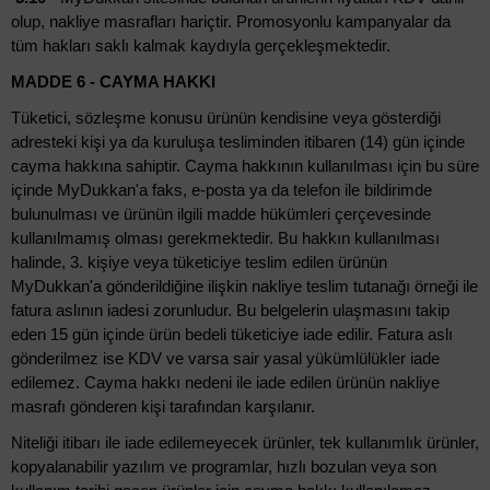
olup, nakliye masrafları hariçtir. Promosyonlu kampanyalar da
tüm hakları saklı kalmak kaydıyla gerçekleşmektedir.
MADDE 6 - CAYMA HAKKI
Tüketici, sözleşme konusu ürünün kendisine veya gösterdiği
adresteki kişi ya da kuruluşa tesliminden itibaren (14) gün içinde
cayma hakkına sahiptir. Cayma hakkının kullanılması için bu süre
içinde MyDukkan'a faks, e-posta ya da telefon ile bildirimde
bulunulması ve ürünün ilgili madde hükümleri çerçevesinde
kullanılmamış olması gerekmektedir. Bu hakkın kullanılması
halinde, 3. kişiye veya tüketiciye teslim edilen ürünün
MyDukkan'a gönderildiğine ilişkin nakliye teslim tutanağı örneği ile
fatura aslının iadesi zorunludur. Bu belgelerin ulaşmasını takip
eden 15 gün içinde ürün bedeli tüketiciye iade edilir. Fatura aslı
gönderilmez ise KDV ve varsa sair yasal yükümlülükler iade
edilemez. Cayma hakkı nedeni ile iade edilen ürünün nakliye
masrafı gönderen kişi tarafından karşılanır.
Niteliği itibarı ile iade edilemeyecek ürünler, tek kullanımlık ürünler,
kopyalanabilir yazılım ve programlar, hızlı bozulan veya son