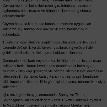
kullanım tarihi geçen ürünler için cayma hakkı kullanılamaz.
Cayma hakkının kullanılabilmesi için, ürünün ambalajının
açılmamış, bozulmamış ve ürünün kullanılmamış olması
gerekmektedir.
Cayma hakkı kullanımında kanun kapsamına uygun olan
iadelerde MyDukkan iade nakliye ücretini karşılamakla
yükümlüdür.
Tüketicinin özel istek ve talepleri doğrultusunda üretilen veya
üzerinde değişiklik ya da ilaveler yapılarak kişiye özel hale
getirilen mallarda tüketici cayma hakkını kullanamaz.
Ödemenin kredi kartı veya benzeri bir ödeme kartı ile yapılması
halinde tüketici, kartın kendi rızası dışında ve hukuka aykırı
biçimde kullanıldığı gerekçesiyle ödeme işleminin iptal edilmesini
talep edebilir. Bu halde, kartı çıkaran kuruluş itirazın kendisine
bildirilmesinden itibaren 15 iş günü içinde ödeme tutarını tüketiciye
iade eder.
İşbu sözleşmenin uygulanmasında, Sanayi ve Ticaret
Bakanlığınca ilan edilen değere kadar Tüketici Hakem Heyetleri
ile MyDukkan’ın yerleşim yerindeki Tüketici Mahkemeleri