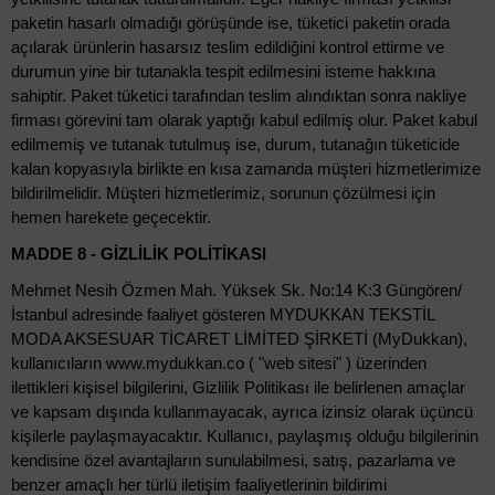
paketin hasarlı olmadığı görüşünde ise, tüketici paketin orada
açılarak ürünlerin hasarsız teslim edildiğini kontrol ettirme ve
durumun yine bir tutanakla tespit edilmesini isteme hakkına
sahiptir. Paket tüketici tarafından teslim alındıktan sonra nakliye
firması görevini tam olarak yaptığı kabul edilmiş olur. Paket kabul
edilmemiş ve tutanak tutulmuş ise, durum, tutanağın tüketicide
kalan kopyasıyla birlikte en kısa zamanda müşteri hizmetlerimize
bildirilmelidir. Müşteri hizmetlerimiz, sorunun çözülmesi için
hemen harekete geçecektir.
MADDE 8 - GİZLİLİK POLİTİKASI
Mehmet Nesih Özmen Mah. Yüksek Sk. No:14 K:3 Güngören/
İstanbul adresinde faaliyet gösteren MYDUKKAN TEKSTİL
MODA AKSESUAR TİCARET LİMİTED ŞİRKETİ (MyDukkan),
kullanıcıların www.mydukkan.co ( "web sitesi" ) üzerinden
ilettikleri kişisel bilgilerini, Gizlilik Politikası ile belirlenen amaçlar
ve kapsam dışında kullanmayacak, ayrıca izinsiz olarak üçüncü
kişilerle paylaşmayacaktır. Kullanıcı, paylaşmış olduğu bilgilerinin
kendisine özel avantajların sunulabilmesi, satış, pazarlama ve
benzer amaçlı her türlü iletişim faaliyetlerinin bildirimi