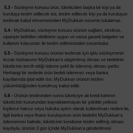
5.3 -
Sözleşme konusu ürün, tüketiciden başka bir kişi ya da
kuruluşa teslim edilecek ise, teslim edilecek kişi ya da kuruluşun
teslimatı kabul etmemesinden MyDukkan sorumlu tutulamaz.
5.4 -
MyDukkan, sözleşme konusu ürünün sağlam, eksiksiz,
siparişte belirtilen niteliklere uygun ve varsa garanti belgeleri ve
kullanım kılavuzları ile teslim edilmesinden sorumludur.
5.5 -
Sözleşme konusu ürünün teslimatı için işbu sözleşmenin
imzalı nüshasının MyDukkan'a ulaştırılmış olması ve bedelinin
tüketicinin tercih ettiği ödeme şekli ile ödenmiş olması şarttır.
Herhangi bir nedenle ürün bedeli ödenmez veya banka
kayıtlarında iptal edilir ise; MyDukkan ürünün teslimi
yükümlülüğünden kurtulmuş kabul edilir.
5.6 -
Ürünün tesliminden sonra tüketiciye ait kredi kartının
tüketicinin kusurundan kaynaklanmayan bir şekilde yetkisiz
kişilerce haksız veya hukuka aykırı olarak kullanılması nedeni ile,
ilgili banka veya finans kuruluşunun ürün bedelini MyDukkan'a
ödememesi halinde, tüketicinin kendisine teslim edilmiş olması
kaydıyla, ürünün 3 gün içinde MyDukkan'a gönderilmesi