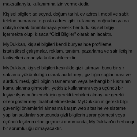
maksatlarıyla, kullanımına izin vermektedir.
Kişisel bilgiler; ad soyad, doğum tarihi, ev adresi, mobil ve sabit
telefon numarası, e-posta adresi gibi kullanıcıyı doğrudan ya da
dolaylı olarak tanımlamaya yönelik her türlü kişisel bilgiyi
içermekte olup, kısaca “Gizli Bilgiler” olarak anılacaktır.
MyDukkan, kişisel bilgileri kendi bünyesinde profilleme,
istatistiksel çalışmalar, reklam, tanıtım, pazarlama ve sair iletişim
faaliyetleri amacıyla kullanabilecektir.
MyDukkan, kişisel bilgileri kesinlikle gizli tutmayı, bunu bir sır
saklama yükümlülüğü olarak addetmeyi, gizliliğin sağlanması ve
sürdürülmesi, gizli bilginin tamamının veya herhangi bir kısmının
kamu alanına girmesini, yetkisiz kullanımını veya üçüncü bir
kişiye ifşasını önlemek için gerekli tedbirleri almayı ve gerekli
özeni göstermeyi taahhüt etmektedir. MyDukkan'ın gerekli bilgi
güvenliği önlemlerini almasına karşın web sitesine ve sisteme
yapılan saldırılar sonucunda gizli bilgilerin zarar görmesi veya
üçüncü kişilerin eline geçmesi durumunda, MyDukkan'ın herhangi
bir sorumluluğu olmayacaktır.