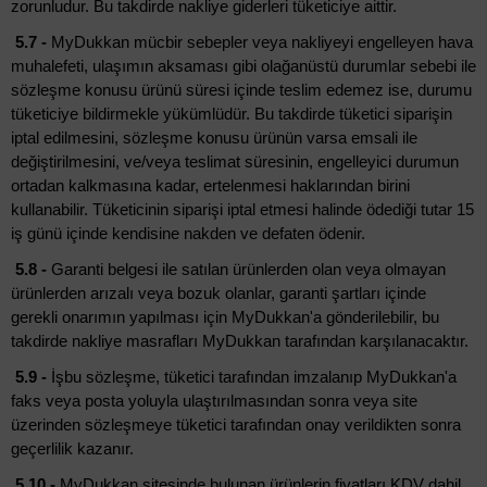
zorunludur. Bu takdirde nakliye giderleri tüketiciye aittir.
5.7 -
MyDukkan mücbir sebepler veya nakliyeyi engelleyen hava
muhalefeti, ulaşımın aksaması gibi olağanüstü durumlar sebebi ile
sözleşme konusu ürünü süresi içinde teslim edemez ise, durumu
tüketiciye bildirmekle yükümlüdür. Bu takdirde tüketici siparişin
iptal edilmesini, sözleşme konusu ürünün varsa emsali ile
değiştirilmesini, ve/veya teslimat süresinin, engelleyici durumun
ortadan kalkmasına kadar, ertelenmesi haklarından birini
kullanabilir. Tüketicinin siparişi iptal etmesi halinde ödediği tutar 15
iş günü içinde kendisine nakden ve defaten ödenir.
5.8 -
Garanti belgesi ile satılan ürünlerden olan veya olmayan
ürünlerden arızalı veya bozuk olanlar, garanti şartları içinde
gerekli onarımın yapılması için MyDukkan'a gönderilebilir, bu
takdirde nakliye masrafları MyDukkan tarafından karşılanacaktır.
5.9 -
İşbu sözleşme, tüketici tarafından imzalanıp MyDukkan'a
faks veya posta yoluyla ulaştırılmasından sonra veya site
üzerinden sözleşmeye tüketici tarafından onay verildikten sonra
geçerlilik kazanır.
5.10 -
MyDukkan sitesinde bulunan ürünlerin fiyatları KDV dahil