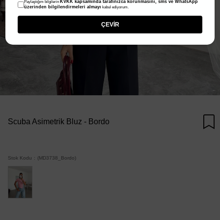
KVKK kapsamında tarafınızca korunmasını, sms ve WhatsApp
Paylaştığım bilgilerin
üzerinden bilgilendirmeleri almayı
kabul ediyorum.
ÇEVİR
Scuba Asimetrik Bluz - Bordo
Stok Kodu
(MD3738_Bordo)