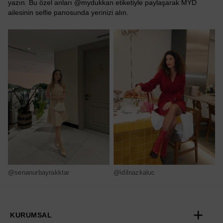
yazın. Bu özel anları @mydukkan etiketiyle paylaşarak MYD
ailesinin selfie panosunda yerinizi alın.
@senanurbayrakktar
@idilnazkaluc
@
KURUMSAL