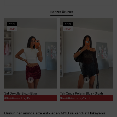
Benzer Ürünler
Yeni
Yeni
Ürün
Ürün
%45
%45
Sırt Dekolte Bluz - Ekru
Tek Omuz Pelerin Bluz - Siyah
215,05 TL
525,25 TL
391,00 TL
955,00 TL
Günün her anında size eşlik eden MYD ile kendi stil hikayenizi