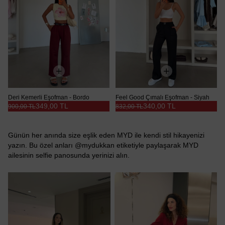
Deri Kemerli Eşofman - Bordo
Feel Good Çımalı Eşofman - Siyah
349,00 TL
340,00 TL
900,00 TL
832,00 TL
Günün her anında size eşlik eden MYD ile kendi stil hikayenizi
yazın. Bu özel anları @mydukkan etiketiyle paylaşarak MYD
ailesinin selfie panosunda yerinizi alın.