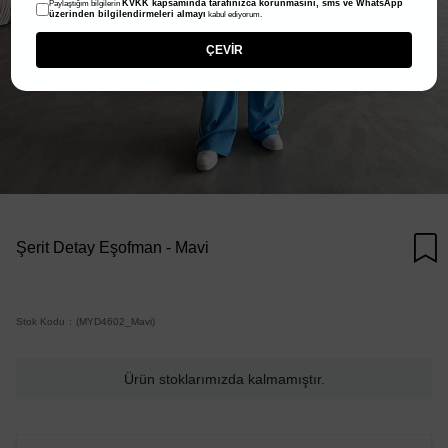
KVKK kapsamında tarafınızca korunmasını, sms ve WhatsApp
Paylaştığım bilgilerin
üzerinden bilgilendirmeleri almayı
kabul ediyorum.
ÇEVİR
Şerit Detay Eşofman - Mavi
Stok Kodu
(MYD4602_Mavi)
Ürün stoklarımızda kalmamıştır.