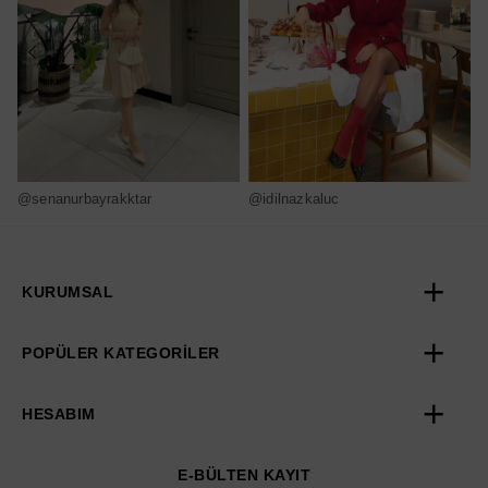
@senanurbayrakktar
@idilnazkaluc
@
KURUMSAL
POPÜLER KATEGORİLER
HESABIM
E-BÜLTEN KAYIT