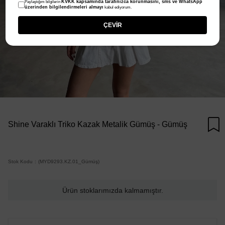
KVKK kapsamında tarafınızca korunmasını, sms ve WhatsApp
Paylaştığım bilgilerin
üzerinden bilgilendirmeleri almayı
kabul ediyorum.
ÇEVİR
Shine Varaklı Triko Kazak Metalik Gümüş - Gümüş
Stok Kodu
(MYD9293.KZ.01_Gümüş)
Ürün stoklarımızda kalmamıştır.