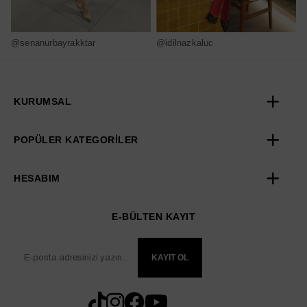
@senanurbayrakktar
@idilnazkaluc
@
KURUMSAL
POPÜLER KATEGORİLER
HESABIM
E-BÜLTEN KAYIT
KAYIT OL