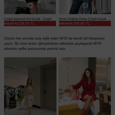
Çizgili İspanyol Kol Kazak - Çizgili
Omzu Düğme Detay Çizgili Kazak - Beyaz
236,00 TL
299,00 TL
472,00 TL
900,00 TL
Günün her anında size eşlik eden MYD ile kendi stil hikayenizi
yazın. Bu özel anları @mydukkan etiketiyle paylaşarak MYD
ailesinin selfie panosunda yerinizi alın.