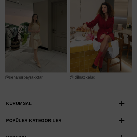
@senanurbayrakktar
@idilnazkaluc
@
KURUMSAL
POPÜLER KATEGORİLER