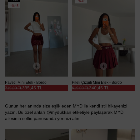
%45
Ürün
%45
Payetli Mini Etek - Bordo
Pileli Çizgili Mini Etek - Bordo
395,45 TL
340,45 TL
719,00 TL
619,00 TL
Günün her anında size eşlik eden MYD ile kendi stil hikayenizi
yazın. Bu özel anları @mydukkan etiketiyle paylaşarak MYD
ailesinin selfie panosunda yerinizi alın.