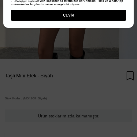
KVKK kapsamında tarafınızca korunmasını, sms ve WhatsApp
Paylaştığım bilgilerin
üzerinden bilgilendirmeleri almayı
kabul ediyorum.
ÇEVİR
Taşlı Mini Etek - Siyah
Stok Kodu
(MD4208_Siyah)
Ürün stoklarımızda kalmamıştır.