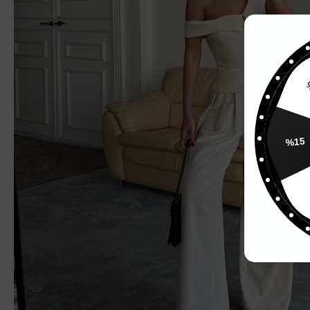
%
%15