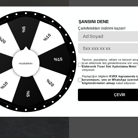
ŞANSINI DENE
Çarkıfelekten indirimi kazan!
%5
%10
20
%15
Tanıtım, pazarlama, reklam ve benzeri amaç
ticari elektronik ileti gönderilmesine izin ver
Elektronik Ticari İleti Aydınlatma Metni
'
veriyorum.
Paylaştığım bilgilerin
KVKK kapsamında ta
%20
korunmasını, sms ve WhatsApp üzerin
bilgilendirmeleri almayı
kabul ediyorum.
%10
%5
ÇEVİR