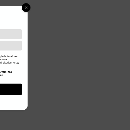
larla tarafıma
iyorum.
ni okudum onay
rafınızca
den