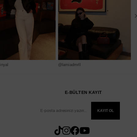
nyal
@lamiadmrll
@
E-BÜLTEN KAYIT
KAYIT OL