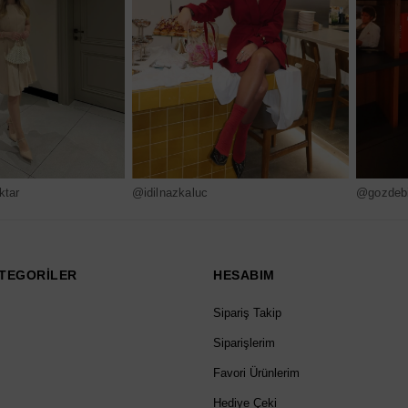
ktar
@idilnazkaluc
@gozdebi
TEGORİLER
HESABIM
Sipariş Takip
Siparişlerim
Favori Ürünlerim
Hediye Çeki