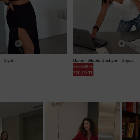
 - Siyah
Balenli Gloplu Büstiyer - Beyaz
1.500,00 TL
750,00 TL