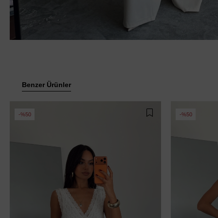
Benzer Ürünler
%50
%50