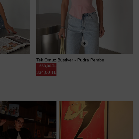
Tek Omuz Büstiyer - Pudra Pembe
668,00 TL
334,00 TL