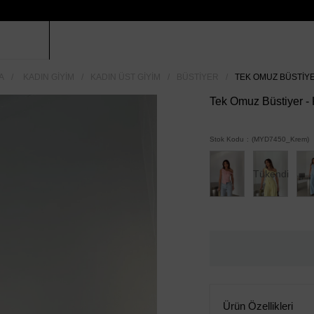
A
KADIN GIYIM
KADIN ÜST GIYIM
BÜSTIYER
TEK OMUZ BÜSTIYE
Tek Omuz Büstiyer -
Stok Kodu
(MYD7450_Krem)
Tükendi
Ürün Özellikleri