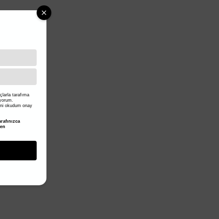
larla tarafıma
iyorum.
ni okudum onay
rafınızca
den