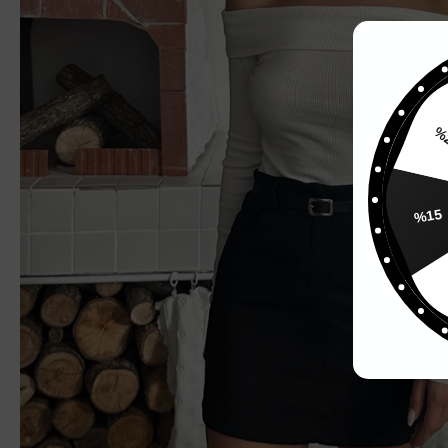
%
%15