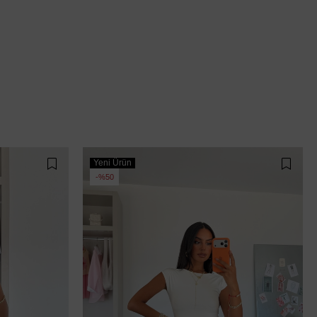
Yeni Ürün
%50