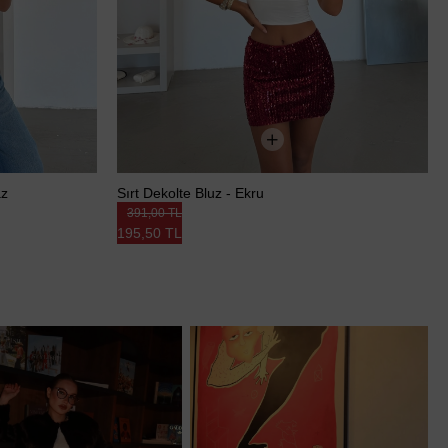
az
Sırt Dekolte Bluz - Ekru
391,00 TL
195,50 TL