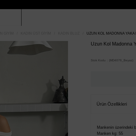
N GIYIM
KADIN ÜST GIYIM
KADIN BLUZ
UZUN KOL MADONNA YAKA FI
Uzun Kol Madonna Yak
Stok Kodu
(MD4076_Beyaz)
Ürün Özellikleri
Mankenin üzerindeki b
Manken kg: 55