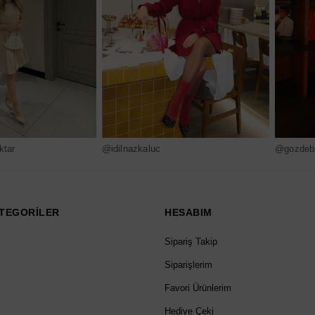
ktar
@idilnazkaluc
@gozdebi
TEGORİLER
HESABIM
Sipariş Takip
Siparişlerim
Favori Ürünlerim
Hediye Çeki