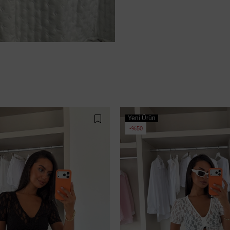
Yeni Ürün
%50