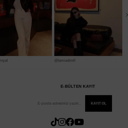
nyal
@lamiadmrll
@
E-BÜLTEN KAYIT
KAYIT OL