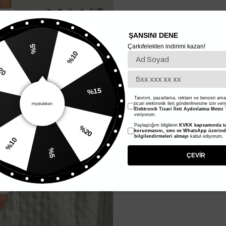
ŞANSINI DENE
Çarkıfelekten indirimi kazan!
%5
%10
20
%15
Tanıtım, pazarlama, reklam ve benzeri amaç
ticari elektronik ileti gönderilmesine izin ver
Elektronik Ticari İleti Aydınlatma Metni
'
veriyorum.
Paylaştığım bilgilerin
KVKK kapsamında ta
%20
korunmasını, sms ve WhatsApp üzerin
bilgilendirmeleri almayı
kabul ediyorum.
%10
%5
ÇEVİR