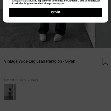
KVKK kapsamında tarafınızca korunmasını, sms ve WhatsApp
Paylaştığım bilgilerin
üzerinden bilgilendirmeleri almayı
kabul ediyorum.
ÇEVİR
Vintage Wide Leg Jean Pantolon - Siyah
Stok Kodu
(MD4279_Siyah)