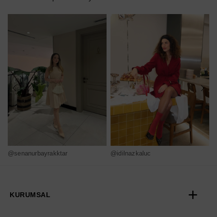
@senanurbayrakktar
@idilnazkaluc
@
KURUMSAL