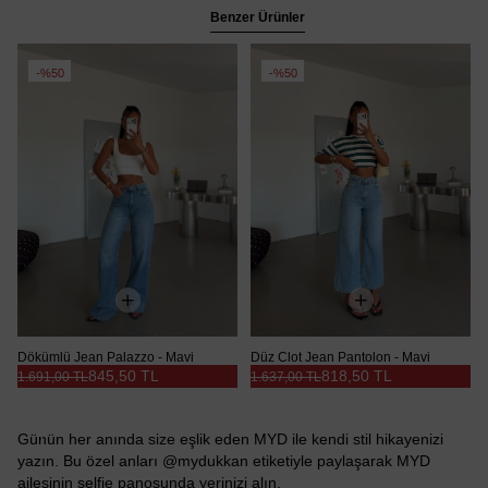
Benzer Ürünler
%50
%50
Dökümlü Jean Palazzo - Mavi
Düz Clot Jean Pantolon - Mavi
845,50 TL
818,50 TL
1.691,00 TL
1.637,00 TL
Günün her anında size eşlik eden MYD ile kendi stil hikayenizi
yazın. Bu özel anları @mydukkan etiketiyle paylaşarak MYD
ailesinin selfie panosunda yerinizi alın.