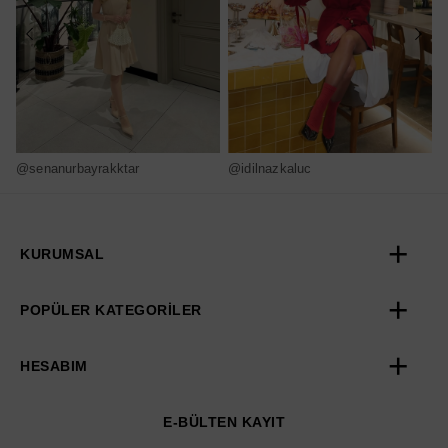
@senanurbayrakktar
@idilnazkaluc
@
KURUMSAL
POPÜLER KATEGORİLER
HESABIM
E-BÜLTEN KAYIT