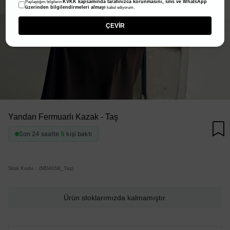
KVKK kapsamında tarafınızca korunmasını, sms ve WhatsApp
Paylaştığım bilgilerin
üzerinden bilgilendirmeleri almayı
kabul ediyorum.
ÇEVİR
Yandan Fermuarlı Kazak - Taş
Son 24 saatte
5
kişi baktı
Stok Kodu
(MD4058_Taş)
Ürün stoklarımızda kalmamıştır.