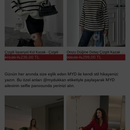
Çizgili İspanyol Kol Kazak - Çizgili
Omzu Düğme Detay Çizgili Kazak - Beyaz
236,00 TL
299,00 TL
472,00 TL
900,00 TL
Günün her anında size eşlik eden MYD ile kendi stil hikayenizi
yazın. Bu özel anları @mydukkan etiketiyle paylaşarak MYD
ailesinin selfie panosunda yerinizi alın.