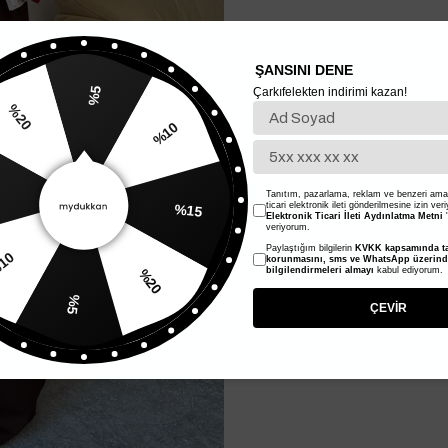
ŞANSINI DENE
Çarkıfelekten indirimi kazan!
%5
%20
%10
Tanıtım, pazarlama, reklam ve benzeri amaç
ticari elektronik ileti gönderilmesine izin ver
%15
Elektronik Ticari İleti Aydınlatma Metni
'
veriyorum.
Paylaştığım bilgilerin
KVKK kapsamında ta
10
korunmasını, sms ve WhatsApp üzerin
bilgilendirmeleri almayı
kabul ediyorum.
%20
%5
ÇEVİR