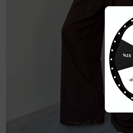
%15
%