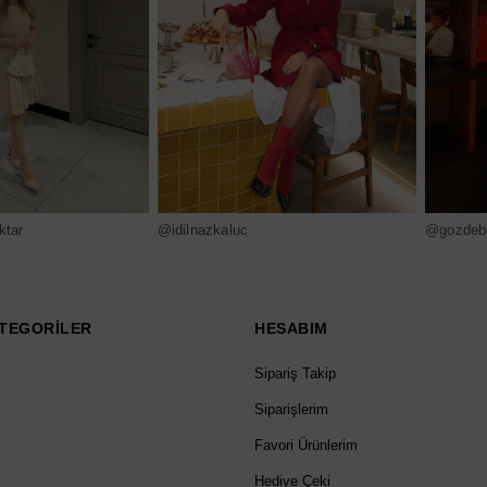
ktar
@idilnazkaluc
@gozdebi
TEGORİLER
HESABIM
Sipariş Takip
Siparişlerim
Favori Ürünlerim
Hediye Çeki