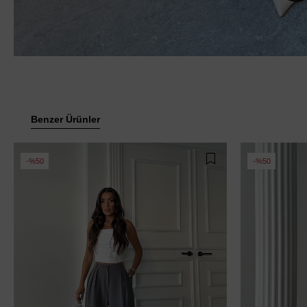
Benzer Ürünler
%50
%50