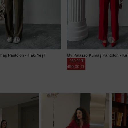
aş Pantolon - Haki Yeşil
My Palazzo Kumaş Pantolon - Kır
980,00 TL
490,00 TL