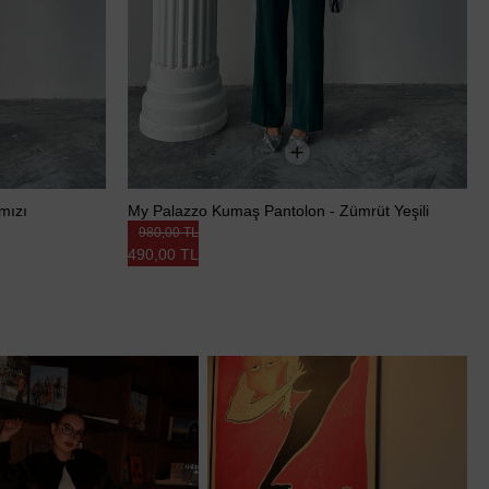
mızı
My Palazzo Kumaş Pantolon - Zümrüt Yeşili
980,00 TL
490,00 TL