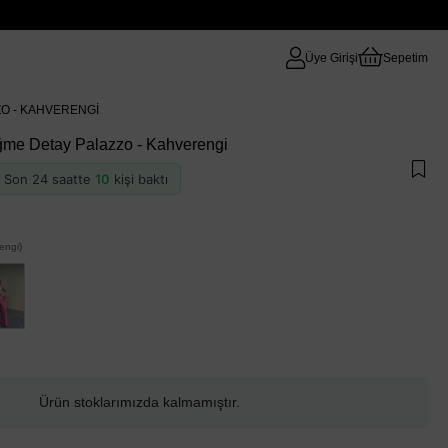
Üye Girişi
Sepetim
O - KAHVERENGI
me Detay Palazzo - Kahverengi
 · Son 24 saatte
10
kişi baktı
ngi)
Ürün stoklarımızda kalmamıştır.