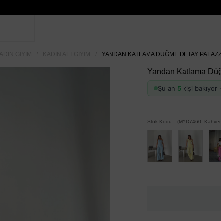
ADIN GIYIM
KADIN ALT GIYIM
YANDAN KATLAMA DÜĞME DETAY PALAZZ
Yandan Katlama Düğ
Şu an
5
kişi bakıyor
Stok Kodu
(MYD7460_Kahvere