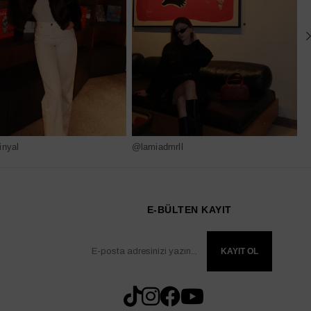
nyal
@lamiadmrll
@
E-BÜLTEN KAYIT
KAYIT OL