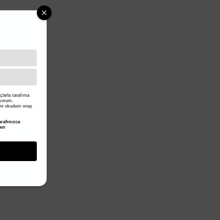
larla tarafıma
iyorum.
ni okudum onay
rafınızca
den