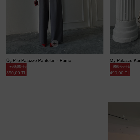
Üç Pile Palazzo Pantolon - Füme
My Palazzo Kum
700,00 TL
980,00 TL
350,00 TL
490,00 TL