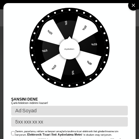
Anasayfa
Kadın Giyim
Kadın Alt Giyim
Etek
Yanları Çımalı Midi
MENÜ
%5
%10
%20
%15
%15
%20
%10
%5
ŞANSINI DENE
Çarkıfelekten indirimi kazan!
Tanıtım, pazarlama, reklam ve benzeri amaçlarla tarafıma ticari elektronik ileti gönderilmesine izin
Elektronik Ticari İleti Aydınlatma Metni
veriyorum.
'ni okudum onay veriyorum.