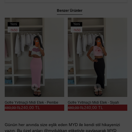
Benzer Ürünler
Yeni
Yeni
Ürün
Ürün
%50
%50
Gofre Yırtmaçlı Midi Etek - Pembe
Gofre Yırtmaçlı Midi Etek - Siyah
240,00 TL
240,00 TL
480,00 TL
480,00 TL
Günün her anında size eşlik eden MYD ile kendi stil hikayenizi
yazın. Bu özel anları @mydukkan etiketiyle paylaşarak MYD