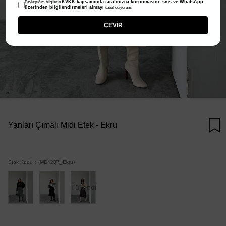
KVKK kapsamında tarafınızca korunmasını, sms ve WhatsApp
Paylaştığım bilgilerin
üzerinden bilgilendirmeleri almayı
kabul ediyorum.
ÇEVİR
Yanları Çımalı Midi Etek - Ekru
Stok Kodu
(MD4287_Ekru)
Tükendi