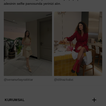
ailesinin selfie panosunda yerinizi alın.
@senanurbayrakktar
@idilnazkaluc
@
KURUMSAL