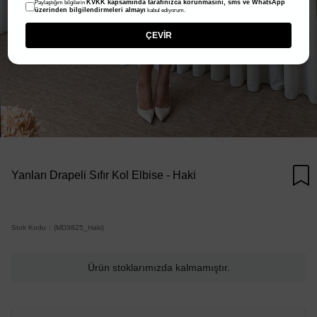
KVKK kapsamında tarafınızca korunmasını, sms ve WhatsApp
Paylaştığım bilgilerin
üzerinden bilgilendirmeleri almayı
kabul ediyorum.
ÇEVİR
Yanları Drapeli Sıfır Kol Elbise - Haki
Stok Kodu
(MD3825_Haki)
Ürün stoklarımızda kalmamıştır.