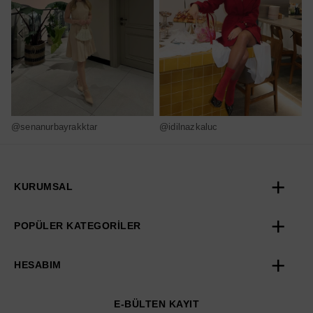
@senanurbayrakktar
@idilnazkaluc
@
KURUMSAL
POPÜLER KATEGORİLER
HESABIM
E-BÜLTEN KAYIT