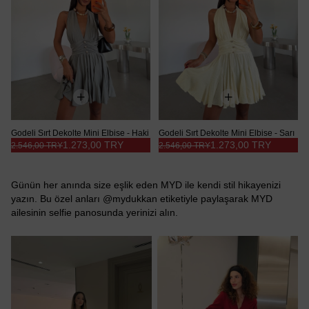
Godeli Sırt Dekolte Mini Elbise - Haki
Godeli Sırt Dekolte Mini Elbise - Sarı
1.273,00 TRY
1.273,00 TRY
2.546,00 TRY
2.546,00 TRY
Günün her anında size eşlik eden MYD ile kendi stil hikayenizi
yazın. Bu özel anları @mydukkan etiketiyle paylaşarak MYD
ailesinin selfie panosunda yerinizi alın.