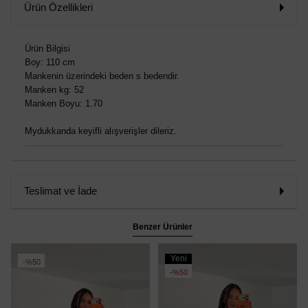
Ürün Özellikleri
Ürün Bilgisi
Boy: 110 cm
Mankenin üzerindeki beden s bedendir.
Manken kg: 52
Manken Boyu: 1.70
Mydukkanda keyifli alışverişler dileriz.
Teslimat ve İade
Benzer Ürünler
Yeni
%50
Ürün
%50