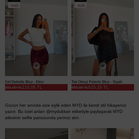
Ürün
Ürün
%45
%45
Sırt Dekolte Bluz - Ekru
Tek Omuz Pelerin Bluz - Siyah
215,05 TL
525,25 TL
391,00 TL
955,00 TL
Günün her anında size eşlik eden MYD ile kendi stil hikayenizi
yazın. Bu özel anları @mydukkan etiketiyle paylaşarak MYD
ailesinin selfie panosunda yerinizi alın.