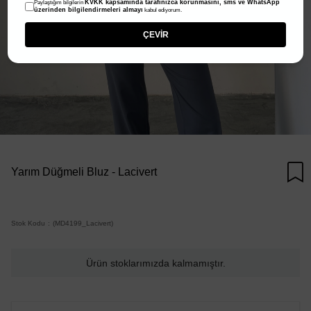
KVKK kapsamında tarafınızca korunmasını, sms ve WhatsApp
Paylaştığım bilgilerin
üzerinden bilgilendirmeleri almayı
kabul ediyorum.
ÇEVİR
Yarım Düğmeli Bluz - Lacivert
Stok Kodu
(MD4199_Lacivert)
Ürün stoklarımızda kalmamıştır.