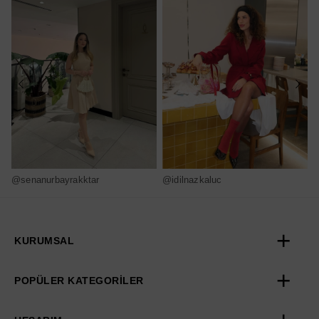
@senanurbayrakktar
@idilnazkaluc
@
KURUMSAL
POPÜLER KATEGORİLER