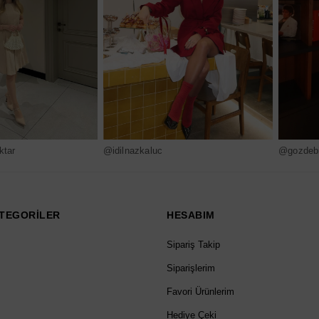
ktar
@idilnazkaluc
@gozdebi
TEGORİLER
HESABIM
Sipariş Takip
Siparişlerim
Favori Ürünlerim
Hediye Çeki