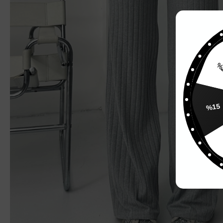
%
%15