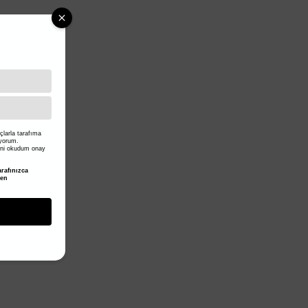
larla tarafıma
iyorum.
ni okudum onay
rafınızca
den