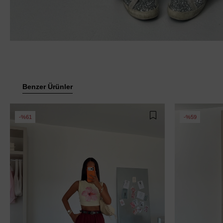
Benzer Ürünler
%61
%59