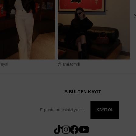
nyal
@lamiadmrll
@
E-BÜLTEN KAYIT
KAYIT OL