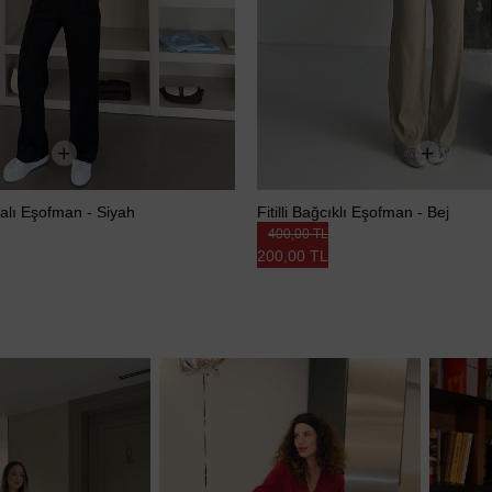
lı Eşofman - Siyah
Fitilli Bağcıklı Eşofman - Bej
400,00 TL
200,00 TL