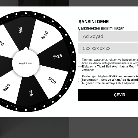
ŞANSINI DENE
Çarkıfelekten indirimi kazan!
%5
%10
20
%15
Tanıtım, pazarlama, reklam ve benzeri amaç
ticari elektronik ileti gönderilmesine izin ver
Elektronik Ticari İleti Aydınlatma Metni
'
veriyorum.
Paylaştığım bilgilerin
KVKK kapsamında ta
%20
korunmasını, sms ve WhatsApp üzerin
bilgilendirmeleri almayı
kabul ediyorum.
%10
%5
ÇEVİR