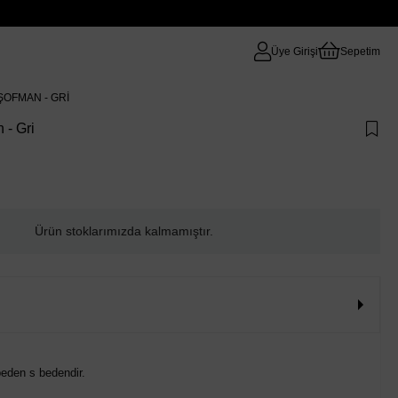
Üye Girişi
Sepetim
ŞOFMAN - GRI
 - Gri
Ürün stoklarımızda kalmamıştır.
eden s bedendir.