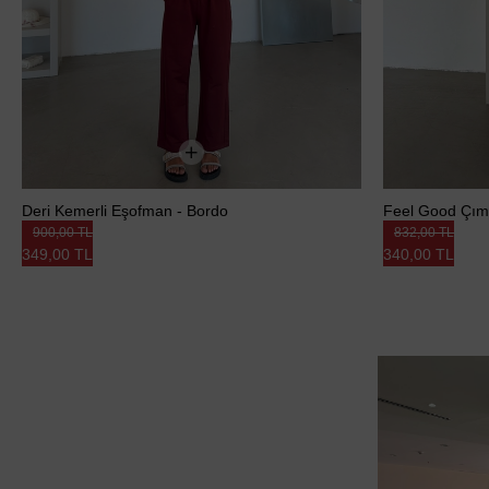
Deri Kemerli Eşofman - Bordo
Feel Good Çıma
900,00 TL
832,00 TL
349,00 TL
340,00 TL