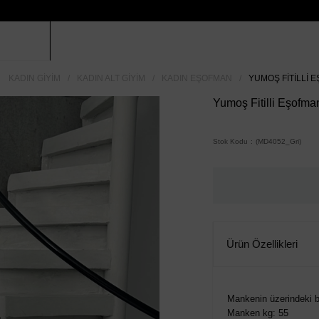
KADIN GIYIM
KADIN ALT GIYIM
KADIN EŞOFMAN
YUMOŞ FITILLI E
Yumoş Fitilli Eşofman
Stok Kodu
(MD4052_Gri)
Ürün Özellikleri
Mankenin üzerindeki b
Manken kg: 55