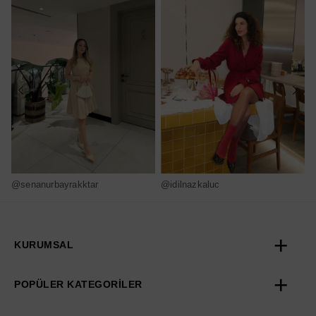
@senanurbayrakktar
@idilnazkaluc
@
KURUMSAL
POPÜLER KATEGORİLER