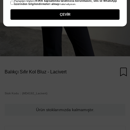
KVKK kapsamında tarafınızca korunmasını, sms ve WhatsApp
Paylaştığım bilgilerin
üzerinden bilgilendirmeleri almayı
kabul ediyorum.
ÇEVİR
Balıkçı Sıfır Kol Bluz - Lacivert
Stok Kodu
(MD4192_Lacivert)
Ürün stoklarımızda kalmamıştır.