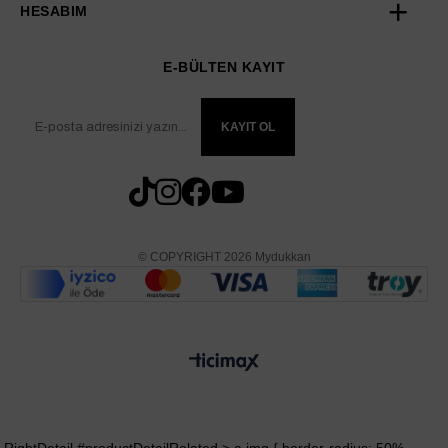
HESABIM
E-BÜLTEN KAYIT
KAYIT OL
© COPYRIGHT 2026 Mydukkan
.RightDetail #productDetailRelated > a img { border-radius: 50%