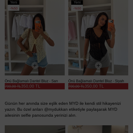
Yeni
Yeni
Ürün
Ürün
%50
%50
Önü Bağlamalı Dantel Bluz - Sarı
Önü Bağlamalı Dantel Bluz - Siyah
350,00 TL
350,00 TL
700,00 TL
700,00 TL
Günün her anında size eşlik eden MYD ile kendi stil hikayenizi
yazın. Bu özel anları @mydukkan etiketiyle paylaşarak MYD
ailesinin selfie panosunda yerinizi alın.