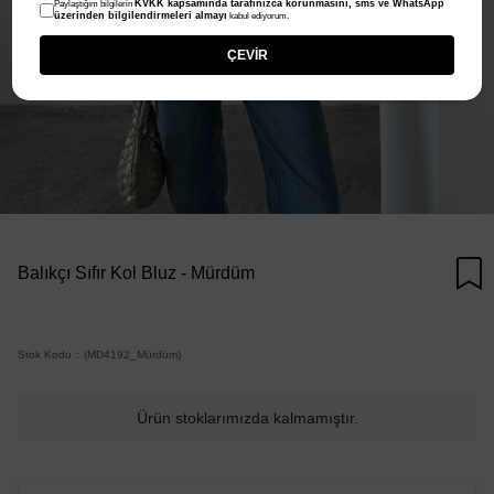
KVKK kapsamında tarafınızca korunmasını, sms ve WhatsApp
Paylaştığım bilgilerin
üzerinden bilgilendirmeleri almayı
kabul ediyorum.
ÇEVİR
Balıkçı Sıfır Kol Bluz - Mürdüm
Stok Kodu
(MD4192_Mürdüm)
Ürün stoklarımızda kalmamıştır.