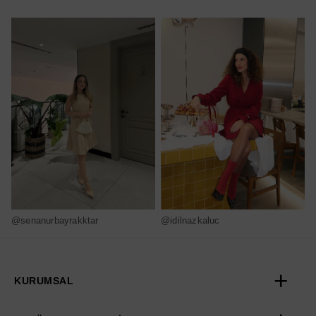
@senanurbayrakktar
@idilnazkaluc
@
KURUMSAL