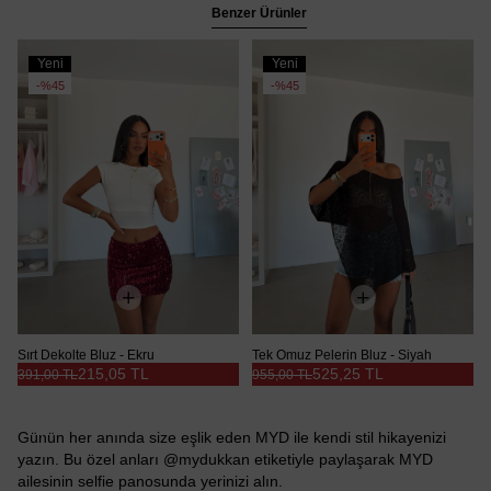
Benzer Ürünler
Yeni
Yeni
Ürün
Ürün
%45
%45
Sırt Dekolte Bluz - Ekru
Tek Omuz Pelerin Bluz - Siyah
215,05 TL
525,25 TL
391,00 TL
955,00 TL
Günün her anında size eşlik eden MYD ile kendi stil hikayenizi
yazın. Bu özel anları @mydukkan etiketiyle paylaşarak MYD
ailesinin selfie panosunda yerinizi alın.