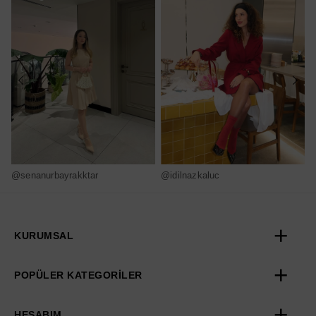
@senanurbayrakktar
@idilnazkaluc
@
KURUMSAL
POPÜLER KATEGORİLER
HESABIM