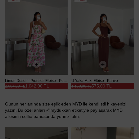
Limon Desenli Prenses Elbise - Pembe
U Yaka Maxi Elbise - Kahve
1.042,00 TL
575,00 TL
2.084,00 TL
1.150,00 TL
Günün her anında size eşlik eden MYD ile kendi stil hikayenizi
yazın. Bu özel anları @mydukkan etiketiyle paylaşarak MYD
ailesinin selfie panosunda yerinizi alın.