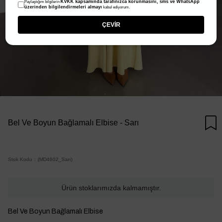
KVKK kapsamında tarafınızca korunmasını, sms ve WhatsApp
Paylaştığım bilgilerin
üzerinden bilgilendirmeleri almayı
kabul ediyorum.
ÇEVİR
Bel Ve Boyun Bağlamalı Elbise - Sarı
Stok Kodu
(MD4602_Sarı)
Ürün stoklarımızda kalmamıştır.
Bel Ve Boyun Bağlamalı Elbise