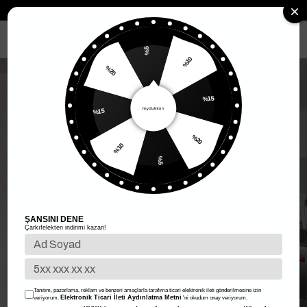
Anasayfa
Kadın Giyim
Kadın Üst Giyim
Elbise
Uzun Elbise
MENÜ
%5
%20
%10
%15
%15
%10
%20
%5
ŞANSINI DENE
Çarkıfelekten indirimi kazan!
Tanıtım, pazarlama, reklam ve benzeri amaçlarla tarafıma ticari elektronik ileti gönderilmesine izin
Elektronik Ticari İleti Aydınlatma Metni
veriyorum.
'ni okudum onay veriyorum.