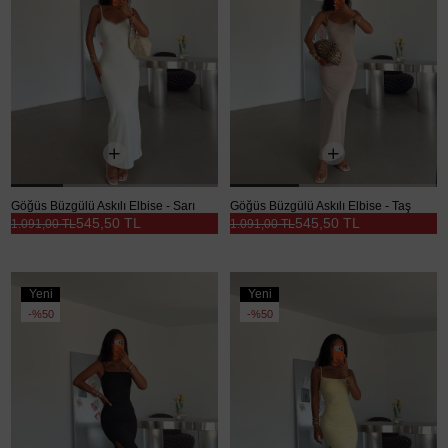
Göğüs Büzgülü Askılı Elbise - Sarı
Göğüs Büzgülü Askılı Elbise - Taş
545,50 TL
545,50 TL
1.091,00 TL
1.091,00 TL
Yeni
Yeni
Ürün
Ürün
%50
%50