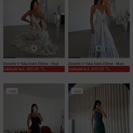
Desenli V Yaka Askılı Elbise - Yeşil
Desenli V Yaka Askılı Elbise - Mavi
1.300,00 TL
1.300,00 TL
2.600,00 TL
2.600,00 TL
%50
%10