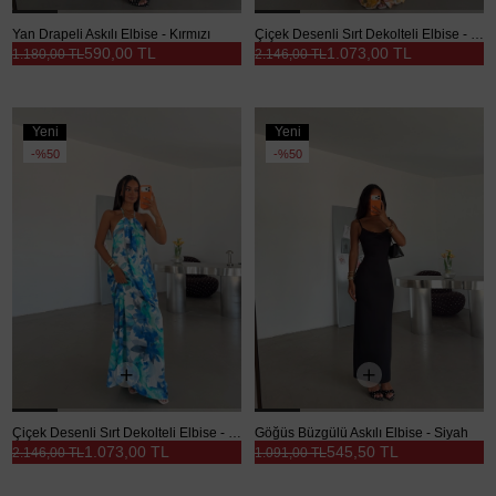
Yan Drapeli Askılı Elbise - Kırmızı
Çiçek Desenli Sırt Dekolteli Elbise - Sarı
590,00 TL
1.073,00 TL
1.180,00 TL
2.146,00 TL
Yeni
Yeni
Ürün
Ürün
%50
%50
Çiçek Desenli Sırt Dekolteli Elbise - Mavi
Göğüs Büzgülü Askılı Elbise - Siyah
1.073,00 TL
545,50 TL
2.146,00 TL
1.091,00 TL