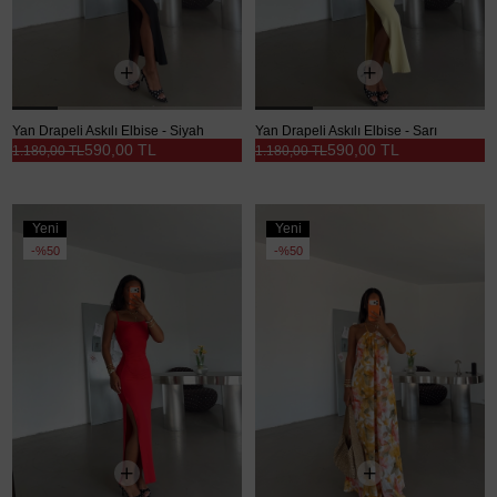
Yan Drapeli Askılı Elbise - Siyah
Yan Drapeli Askılı Elbise - Sarı
590,00 TL
590,00 TL
1.180,00 TL
1.180,00 TL
Yeni
Yeni
Ürün
Ürün
%50
%50