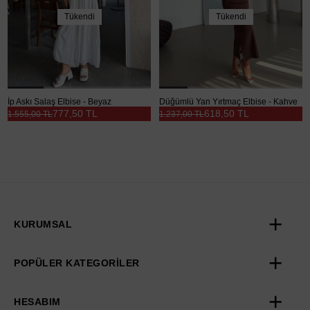
Tükendi
Tükendi
İp Askı Salaş Elbise - Beyaz
Düğümlü Yan Yırtmaç Elbise - Kahve
777,50 TL
618,50 TL
1.555,00 TL
1.237,00 TL
KURUMSAL
POPÜLER KATEGORİLER
HESABIM