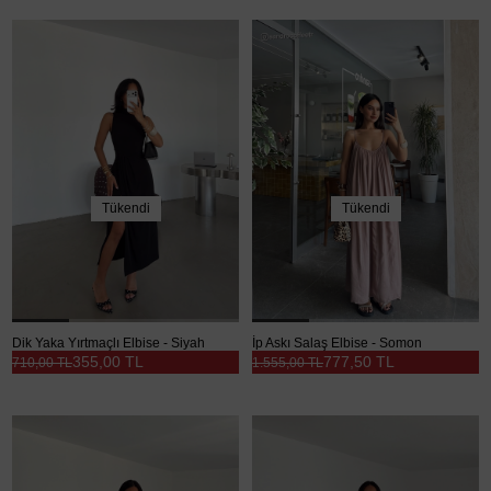
Tükendi
Tükendi
Dik Yaka Yırtmaçlı Elbise - Siyah
İp Askı Salaş Elbise - Somon
355,00 TL
777,50 TL
710,00 TL
1.555,00 TL