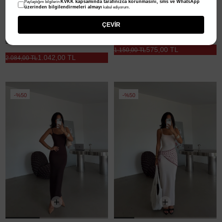
KVKK kapsamında tarafınızca korunmasını, sms ve WhatsApp
Paylaştığım bilgilerin
üzerinden bilgilendirmeleri almayı
kabul ediyorum.
ÇEVİR
U Yaka Maxi Elbise - Kahve
5.0
(1)
Limon Desenli Prenses Elbise - Pembe
575,00 TL
1.150,00 TL
1.042,00 TL
2.084,00 TL
%50
%50