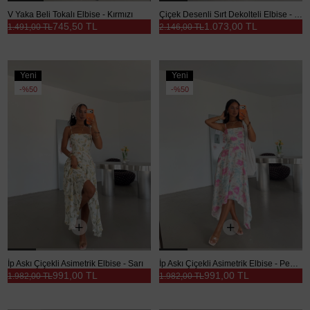
V Yaka Beli Tokalı Elbise - Kırmızı
Çiçek Desenli Sırt Dekolteli Elbise - Yeşil
745,50 TL
1.073,00 TL
1.491,00 TL
2.146,00 TL
Yeni
Yeni
Ürün
Ürün
%50
%50
İp Askı Çiçekli Asimetrik Elbise - Sarı
İp Askı Çiçekli Asimetrik Elbise - Pembe
991,00 TL
991,00 TL
1.982,00 TL
1.982,00 TL