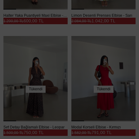
Halter Yaka Puantiyeli Maxi Elbise - Kahve
Limon Desenli Prenses Elbise - Sarı
600,00 TL
1.042,00 TL
1.200,00 TL
2.084,00 TL
Tükendi
Tükendi
Sırt Detay Bağlamalı Elbise - Leopar
Modal Korseli Elbise - Kırmızı
750,00 TL
791,00 TL
1.500,00 TL
1.582,00 TL