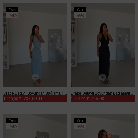
Yeni
Yeni
Ürün
Ürün
%50
%50
Drape Detaylı Boyundan Bağlamalı Elbise - Mavi
Drape Detaylı Boyundan Bağlamalı Elbise - Siyah
705,00 TL
705,00 TL
1.410,00 TL
1.410,00 TL
Yeni
Yeni
Ürün
Ürün
%50
%50