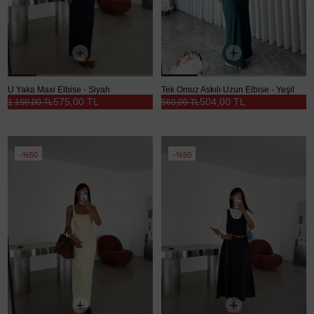
U Yaka Maxi Elbise - Siyah
Tek Omuz Askılı Uzun Elbise - Yeşil
575,00 TL
504,00 TL
1.150,00 TL
560,00 TL
%50
%50