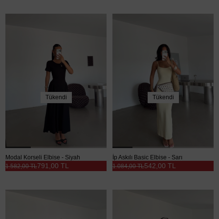
Tükendi
Tükendi
Modal Korseli Elbise - Siyah
İp Askılı Basic Elbise - Sarı
791,00 TL
542,00 TL
1.582,00 TL
1.084,00 TL