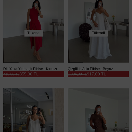
Tükendi
Tükendi
Dik Yaka Yırtmaçlı Elbise - Kırmızı
Çizgili İp Askı Elbise - Beyaz
355,00 TL
917,00 TL
710,00 TL
1.834,00 TL