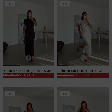
%50
%50
Düğümlü Yan Yırtmaç Elbise - Siyah
Düğümlü Yan Yırtmaç Elbise - Gri
618,50 TL
618,50 TL
1.237,00 TL
1.237,00 TL
%50
%50