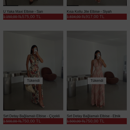
U Yaka Maxi Elbise - Sarı
Kısa Kollu Jile Elbise - Siyah
575,00 TL
917,00 TL
1.150,00 TL
1.834,00 TL
Tükendi
Tükendi
Sırt Detay Bağlamalı Elbise - Çiçekli
Sırt Detay Bağlamalı Elbise - Etnik
750,00 TL
750,00 TL
1.500,00 TL
1.500,00 TL