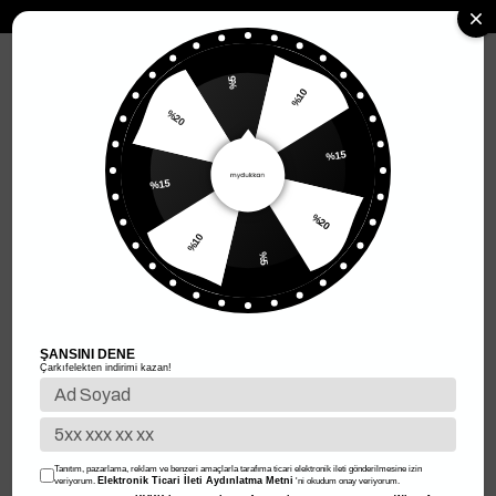
MENÜ
%5
%10
%20
Anasayfa
Kadın Giyim
Kadın Üst Giyim
Elbise
Uzun Elbise
%15
Uzun Elbise
%15
Filtreleme
Sıralama
%20
%10
%5
%50
%50
ŞANSINI DENE
Çarkıfelekten indirimi kazan!
Tanıtım, pazarlama, reklam ve benzeri amaçlarla tarafıma ticari elektronik ileti gönderilmesine izin
Elektronik Ticari İleti Aydınlatma Metni
veriyorum.
'ni okudum onay veriyorum.