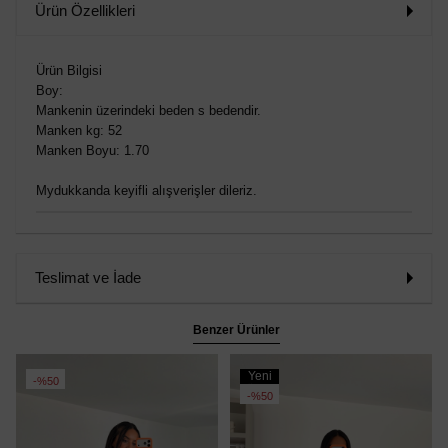
Ürün Özellikleri
Ürün Bilgisi
Boy:
Mankenin üzerindeki beden s bedendir.
Manken kg: 52
Manken Boyu: 1.70
Mydukkanda keyifli alışverişler dileriz.
Teslimat ve İade
Benzer Ürünler
Yeni
%50
Ürün
%50