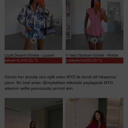
Çiçek Desenli Gömlek - Lacivert
V Yaka Oturtmalı Gömlek - Pembe
249,50 TL
600,00 TL
499,00 TL
1.200,00 TL
Günün her anında size eşlik eden MYD ile kendi stil hikayenizi
yazın. Bu özel anları @mydukkan etiketiyle paylaşarak MYD
ailesinin selfie panosunda yerinizi alın.