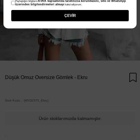
KVKK kapsamında tarafınızca korunmasını, sms ve WhatsApp
Paylaştığım bilgilerin
üzerinden bilgilendirmeleri almayı
kabul ediyorum.
ÇEVİR
Düşük Omuz Oversize Gömlek - Ekru
Stok Kodu
(MYD2575_Ekru)
Ürün stoklarımızda kalmamıştır.