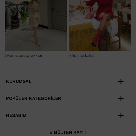
@senanurbayrakktar
@idilnazkaluc
@
KURUMSAL
POPÜLER KATEGORİLER
HESABIM
E-BÜLTEN KAYIT