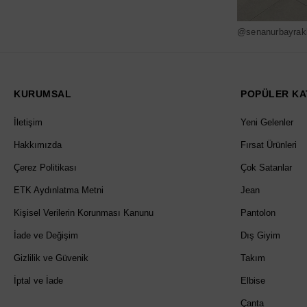
@senanurbayrak
KURUMSAL
POPÜLER KA
İletişim
Yeni Gelenler
Hakkımızda
Fırsat Ürünleri
Çerez Politikası
Çok Satanlar
ETK Aydınlatma Metni
Jean
Kişisel Verilerin Korunması Kanunu
Pantolon
İade ve Değişim
Dış Giyim
Gizlilik ve Güvenik
Takım
İptal ve İade
Elbise
Çanta