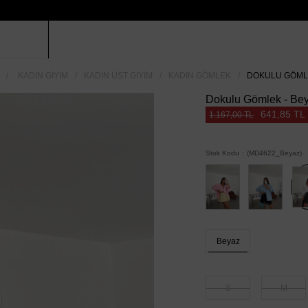
KADIN GIYIM
KADIN ÜST GIYIM
KADIN GÖMLEK
DOKULU GÖMLE
Dokulu Gömlek - Be
641,85 TL
1.167,00 TL
Stok Kodu
(MD4622_Beyaz)
Beyaz
S
M