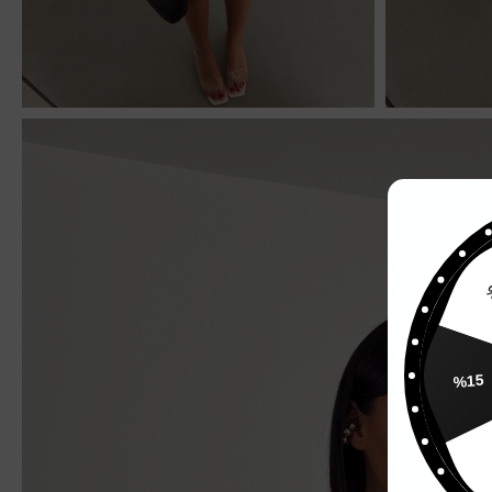
%
%15