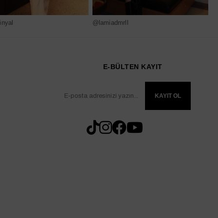
nyal
@lamiadmrll
@
E-BÜLTEN KAYIT
KAYIT OL