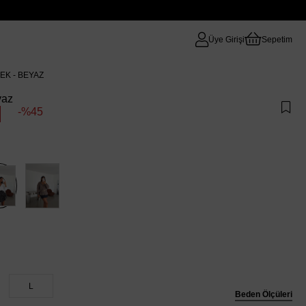
Üye Girişi
Sepetim
K - BEYAZ
yaz
45
L
Beden Ölçüleri