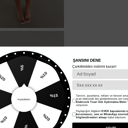
ŞANSINI DENE
Çarkıfelekten indirimi kazan!
%5
%10
20
%15
Tanıtım, pazarlama, reklam ve benzeri amaç
ticari elektronik ileti gönderilmesine izin ver
Elektronik Ticari İleti Aydınlatma Metni
'
veriyorum.
Paylaştığım bilgilerin
KVKK kapsamında ta
%20
korunmasını, sms ve WhatsApp üzerin
bilgilendirmeleri almayı
kabul ediyorum.
%10
%5