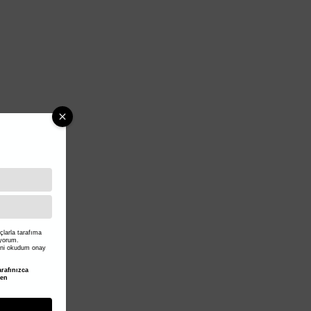
larla tarafıma
iyorum.
ni okudum onay
rafınızca
den