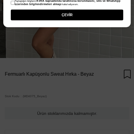
KVKK kapsamında tarafınızca korunmasını, sms ve WhatsApp
Paylaştığım bilgilerin
üzerinden bilgilendirmeleri almayı
kabul ediyorum.
ÇEVİR
Fermuarlı Kapüşonlu Sweat Hırka - Beyaz
Stok Kodu
(MD4075_Beyaz)
Ürün stoklarımızda kalmamıştır.