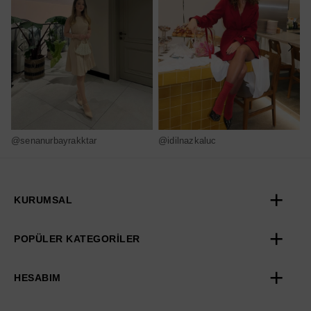
@senanurbayrakktar
@idilnazkaluc
@
KURUMSAL
POPÜLER KATEGORİLER
HESABIM