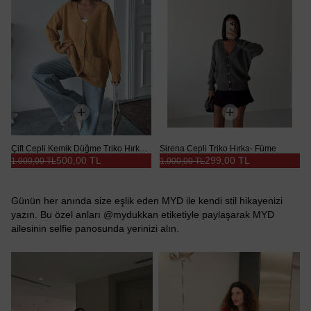
Çift Cepli Kemik Düğme Triko Hırka Hardal - Hardal
Sirena Cepli Triko Hırka- Füme
500,00 TL
299,00 TL
1.000,00 TL
1.000,00 TL
Günün her anında size eşlik eden MYD ile kendi stil hikayenizi
yazın. Bu özel anları @mydukkan etiketiyle paylaşarak MYD
ailesinin selfie panosunda yerinizi alın.