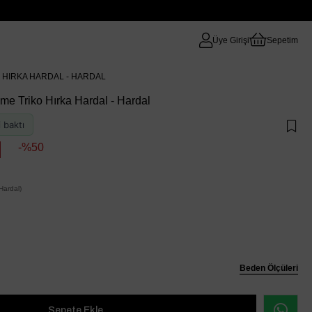
Üye Girişi
Sepetim
O HIRKA HARDAL - HARDAL
me Triko Hırka Hardal - Hardal
i baktı
50
ardal)
Beden Ölçüleri