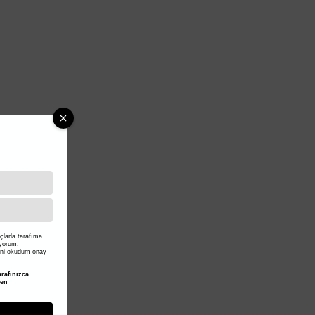
larla tarafıma
iyorum.
ni okudum onay
rafınızca
den