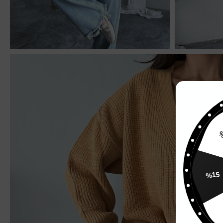
%
%15