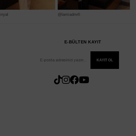
nyal
@lamiadmrll
@
E-BÜLTEN KAYIT
KAYIT OL