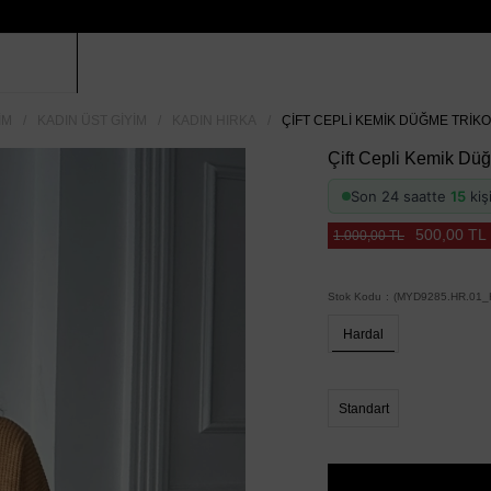
IM
KADIN ÜST GIYIM
KADIN HIRKA
ÇIFT CEPLI KEMIK DÜĞME TRIK
Çift Cepli Kemik Düğ
Son 24 saatte
15
kiş
500,00 TL
1.000,00 TL
Stok Kodu
(MYD9285.HR.01_H
Hardal
Standart