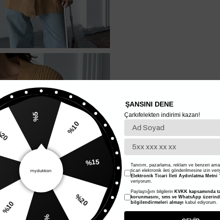
ŞANSINI DENE
Çarkıfelekten indirimi kazan!
%5
%10
20
%15
Tanıtım, pazarlama, reklam ve benzeri amaç
ticari elektronik ileti gönderilmesine izin ver
Elektronik Ticari İleti Aydınlatma Metni
'
veriyorum.
Paylaştığım bilgilerin
KVKK kapsamında ta
%20
korunmasını, sms ve WhatsApp üzerin
%10
bilgilendirmeleri almayı
kabul ediyorum.
%5