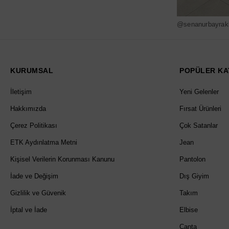
@senanurbayrak
KURUMSAL
POPÜLER KA
İletişim
Yeni Gelenler
Hakkımızda
Fırsat Ürünleri
Çerez Politikası
Çok Satanlar
ETK Aydınlatma Metni
Jean
Kişisel Verilerin Korunması Kanunu
Pantolon
İade ve Değişim
Dış Giyim
Gizlilik ve Güvenik
Takım
İptal ve İade
Elbise
Çanta