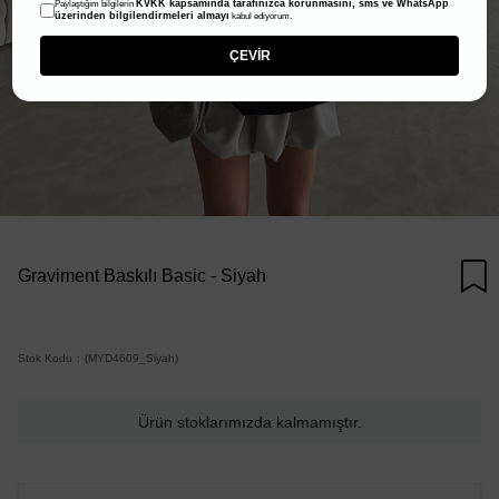
KVKK kapsamında tarafınızca korunmasını, sms ve WhatsApp
Paylaştığım bilgilerin
üzerinden bilgilendirmeleri almayı
kabul ediyorum.
ÇEVİR
Graviment Baskılı Basic - Siyah
Stok Kodu
(MYD4609_Siyah)
Ürün stoklarımızda kalmamıştır.