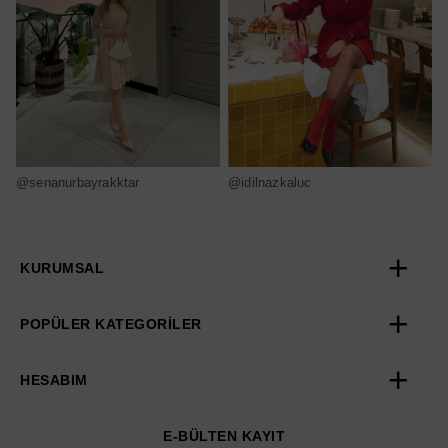
@senanurbayrakktar
@idilnazkaluc
@
KURUMSAL
POPÜLER KATEGORİLER
HESABIM
E-BÜLTEN KAYIT