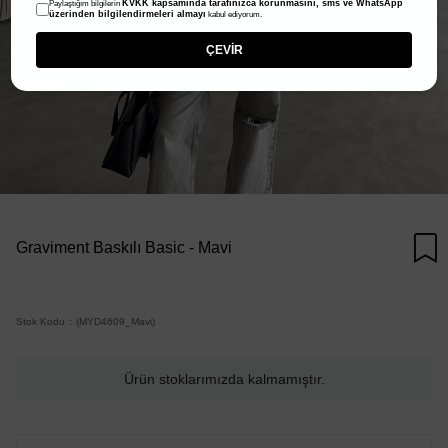
KVKK kapsamında tarafınızca korunmasını, sms ve WhatsApp
Paylaştığım bilgilerin
üzerinden bilgilendirmeleri almayı
kabul ediyorum.
ÇEVİR
Graviment Baskılı Basic - Mavi
Stok Kodu
(MYD4609_Mavi)
Ürün stoklarımızda kalmamıştır.