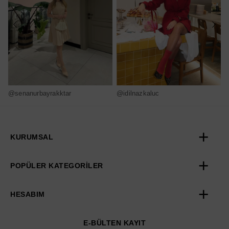
@senanurbayrakktar
@idilnazkaluc
@
KURUMSAL
POPÜLER KATEGORİLER
HESABIM
E-BÜLTEN KAYIT