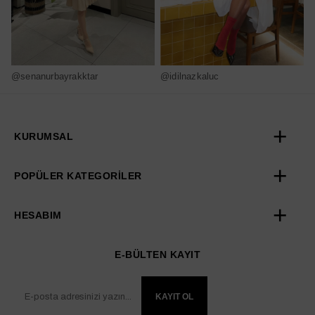
@senanurbayrakktar
@idilnazkaluc
@
KURUMSAL
POPÜLER KATEGORİLER
HESABIM
E-BÜLTEN KAYIT
KAYIT OL