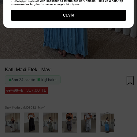
KVKK kapsamında tarafınızca korunmasını, sms ve WhatsApp
Paylaştığım bilgilerin
üzerinden bilgilendirmeleri almayı
kabul ediyorum.
ÇEVİR
Katlı Maxi Etek - Mavi
Son 24 saatte
15
kişi baktı
317,00 TL
634,00 TL
Stok Kodu
(MD3932_Mavi)
Tükendi
Tükendi
Tükendi
Tükendi