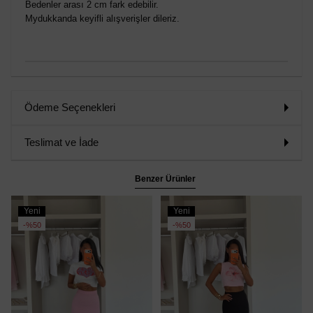
Bedenler arası 2 cm fark edebilir.
Mydukkanda keyifli alışverişler dileriz.
Ödeme Seçenekleri
Teslimat ve İade
Benzer Ürünler
Yeni
Yeni
Ürün
Ürün
%50
%50