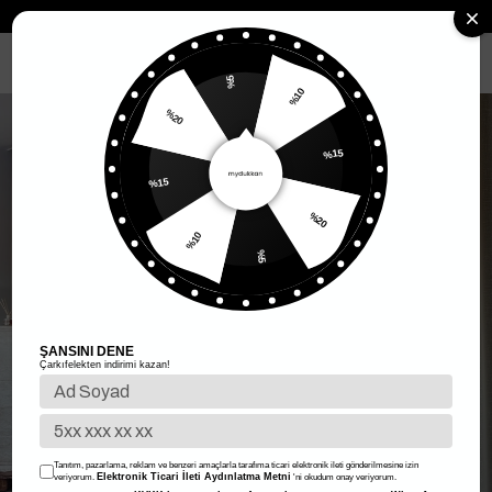
Anasayfa
Kadın Giyim
Kadın Alt Giyim
Etek
Katlı Maxi Etek - M
MENÜ
%5
%10
%20
%15
%15
%20
%10
%5
ŞANSINI DENE
Çarkıfelekten indirimi kazan!
Tanıtım, pazarlama, reklam ve benzeri amaçlarla tarafıma ticari elektronik ileti gönderilmesine izin
Elektronik Ticari İleti Aydınlatma Metni
veriyorum.
'ni okudum onay veriyorum.