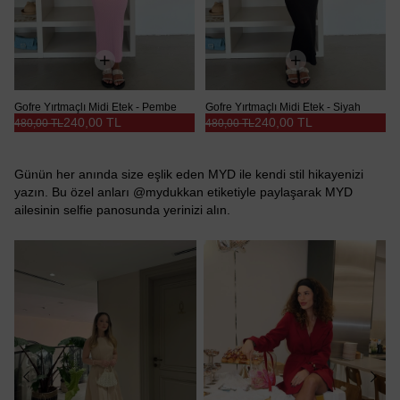
Gofre Yırtmaçlı Midi Etek - Pembe
Gofre Yırtmaçlı Midi Etek - Siyah
240,00 TL
240,00 TL
480,00 TL
480,00 TL
Günün her anında size eşlik eden MYD ile kendi stil hikayenizi
yazın. Bu özel anları @mydukkan etiketiyle paylaşarak MYD
ailesinin selfie panosunda yerinizi alın.