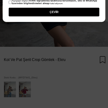
KVKK kapsamında tarafınızca korunmasını, sms ve WhatsApp
Paylaştığım bilgilerin
üzerinden bilgilendirmeleri almayı
kabul ediyorum.
ÇEVİR
Kol Ve Pat Şerit Crop Gömlek - Ekru
Stok Kodu
(MYD7441_Ekru)
Tükendi
Tükendi