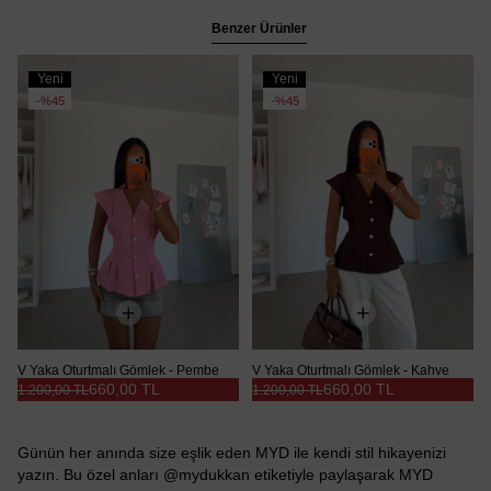
Benzer Ürünler
Yeni
Yeni
Ürün
Ürün
%45
%45
V Yaka Oturtmalı Gömlek - Pembe
V Yaka Oturtmalı Gömlek - Kahve
660,00 TL
660,00 TL
1.200,00 TL
1.200,00 TL
Günün her anında size eşlik eden MYD ile kendi stil hikayenizi
yazın. Bu özel anları @mydukkan etiketiyle paylaşarak MYD