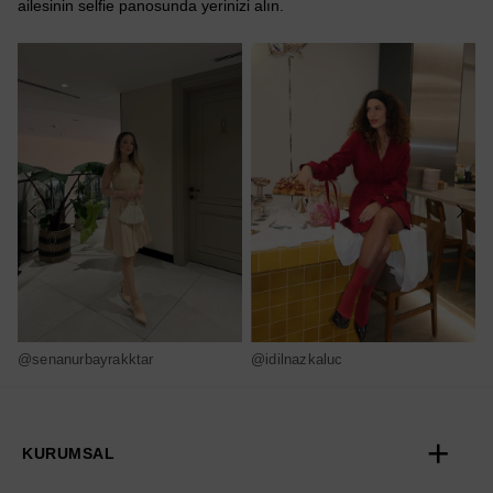
ailesinin selfie panosunda yerinizi alın.
@senanurbayrakktar
@idilnazkaluc
@
KURUMSAL