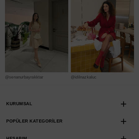
@senanurbayrakktar
@idilnazkaluc
@
KURUMSAL
POPÜLER KATEGORİLER
HESABIM