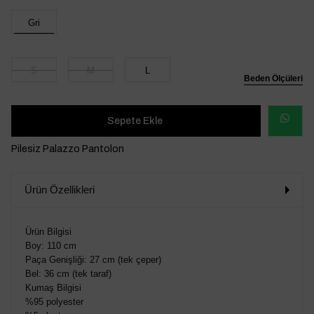
Gri
S
M
L
Beden Ölçüleri
WHATSAP
Pilesiz Palazzo Pantolon
SİPARİŞ
Ürün Özellikleri
VER
Ürün Bilgisi
Boy: 110 cm
Paça Genişliği: 27 cm (tek çeper)
Bel: 36 cm (tek taraf)
Kumaş Bilgisi
%95 polyester