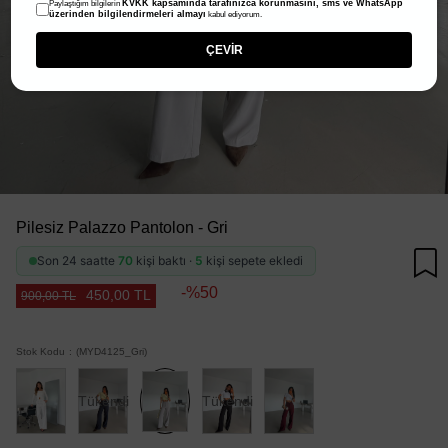
KVKK kapsamında tarafınızca korunmasını, sms ve WhatsApp
Paylaştığım bilgilerin
üzerinden bilgilendirmeleri almayı
kabul ediyorum.
ÇEVİR
Pilesiz Palazzo Pantolon - Gri
Son 24 saatte
70
kişi baktı ·
5
kişi sepete ekledi
50
450,00 TL
900,00 TL
Stok Kodu
(MYD4125_Gri)
Tükendi
Tükendi