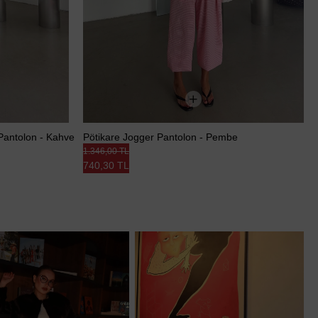
Pantolon - Kahve
Pötikare Jogger Pantolon - Pembe
1.346,00 TL
740,30 TL