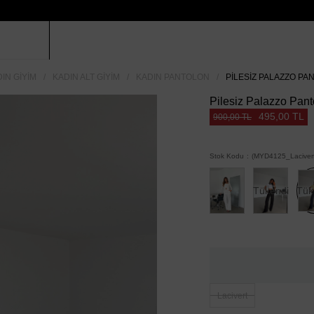
IN GIYIM
KADIN ALT GIYIM
KADIN PANTOLON
PILESIZ PALAZZO PA
Pilesiz Palazzo Panto
495,00 TL
900,00 TL
Stok Kodu
(MYD4125_Lacivert
Tükendi
Tük
Lacivert