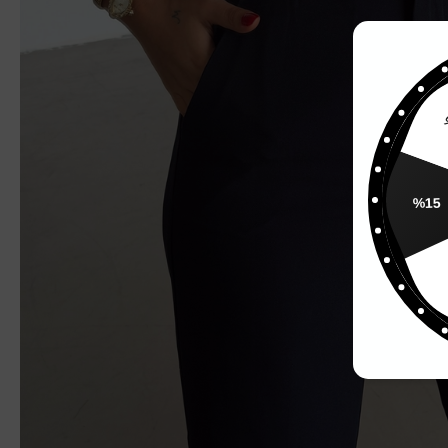
%
%15