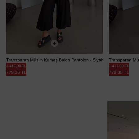
Transparan Müslin Kumaş Balon Pantolon - Siyah
Transparan Müs
1.417,00 TL
1.417,00 TL
779,35 TL
779,35 TL