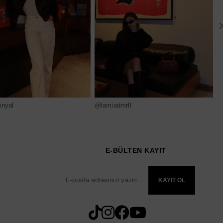
nyal
@lamiadmrll
@
E-BÜLTEN KAYIT
KAYIT OL