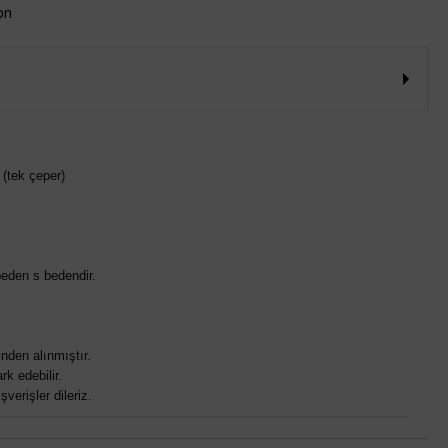
on
 (tek çeper)
eden s bedendir.
nden alınmıştır.
rk edebilir.
verişler dileriz.