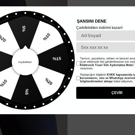
ŞANSINI DENE
Çarkıfelekten indirimi kazan!
%5
%10
20
%15
Tanıtım, pazarlama, reklam ve benzeri amaç
ticari elektronik ileti gönderilmesine izin ver
Elektronik Ticari İleti Aydınlatma Metni
'
veriyorum.
Paylaştığım bilgilerin
KVKK kapsamında ta
%20
korunmasını, sms ve WhatsApp üzerin
bilgilendirmeleri almayı
kabul ediyorum.
%10
%5
ÇEVİR