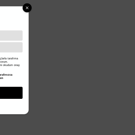
larla tarafıma
iyorum.
ni okudum onay
rafınızca
den