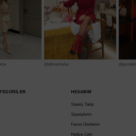
ktar
@idilnazkaluc
@gozdebi
TEGORİLER
HESABIM
Sipariş Takip
Siparişlerim
Favori Ürünlerim
Hediye Çeki