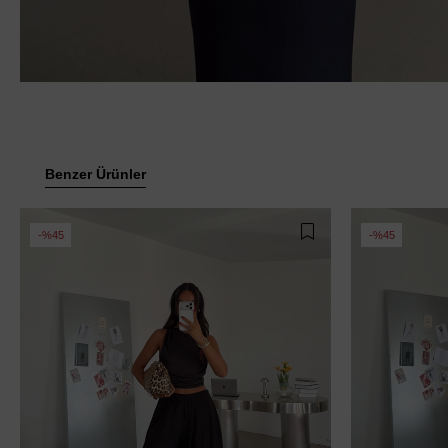
Benzer Ürünler
%45
%45