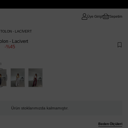
Üye Girişi
Sepetim
NTOLON - LACIVERT
lon - Lacivert
45
)
endi
Ürün stoklarımızda kalmamıştır.
Beden Ölçüleri