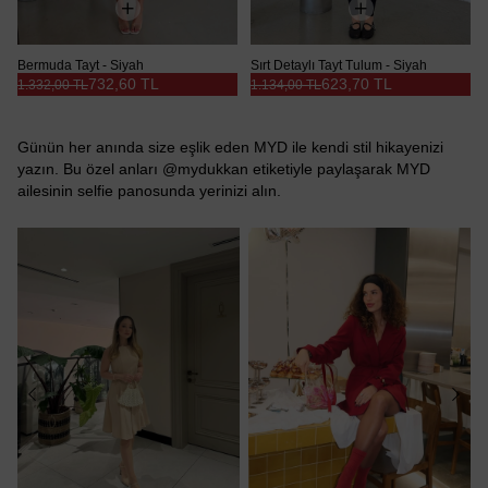
Bermuda Tayt - Siyah
Sırt Detaylı Tayt Tulum - Siyah
732,60 TL
623,70 TL
1.332,00 TL
1.134,00 TL
Günün her anında size eşlik eden MYD ile kendi stil hikayenizi
yazın. Bu özel anları @mydukkan etiketiyle paylaşarak MYD
ailesinin selfie panosunda yerinizi alın.