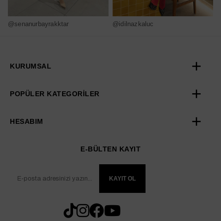
@senanurbayrakktar
@idilnazkaluc
@
KURUMSAL
POPÜLER KATEGORİLER
HESABIM
E-BÜLTEN KAYIT
KAYIT OL