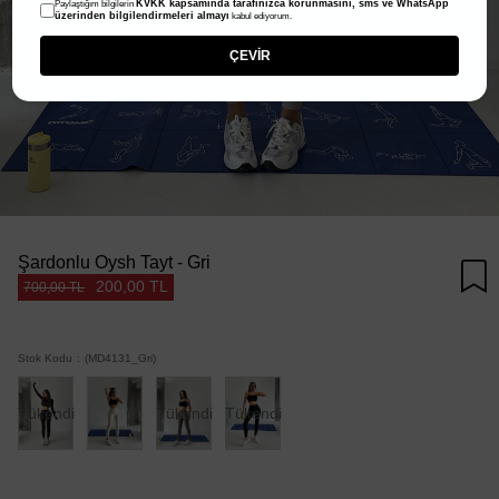
KVKK kapsamında tarafınızca korunmasını, sms ve WhatsApp
Paylaştığım bilgilerin
üzerinden bilgilendirmeleri almayı
kabul ediyorum.
ÇEVİR
Şardonlu Oysh Tayt - Gri
200,00 TL
700,00 TL
Stok Kodu
(MD4131_Gri)
Tükendi
Tükendi
Tükendi