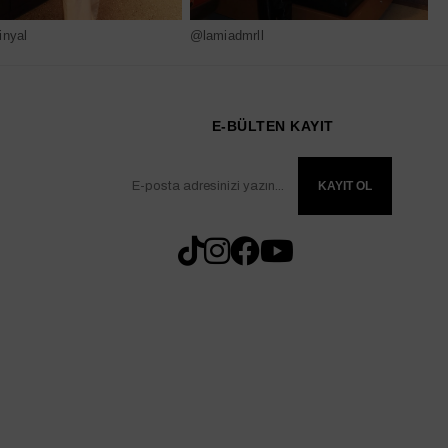
nyal
@lamiadmrll
@
E-BÜLTEN KAYIT
KAYIT OL