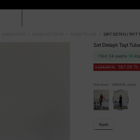
KADIN GIYIM
KADIN ÜST GIYIM
KADIN TULUM
SIRT DETAYLI TAYT 
Sırt Detaylı Tayt Tul
Son 24 saatte
55
kiş
567,00 TL
1.134,00 TL
Stok Kodu
(MD4506_Siyah)
Tükendi
Siyah