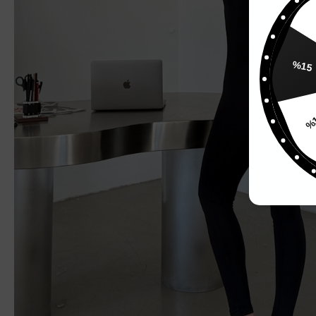
%15
%