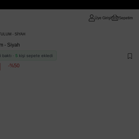
Üye Girişi
Sepetim
TULUM - SIYAH
um - Siyah
i baktı ·
5
kişi sepete ekledi
50