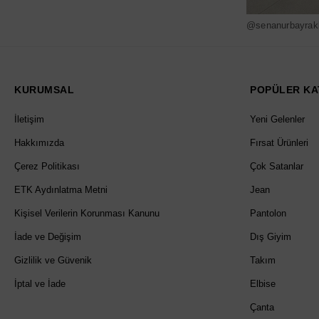
@senanurbayrak
KURUMSAL
POPÜLER KA
İletişim
Yeni Gelenler
Hakkımızda
Fırsat Ürünleri
Çerez Politikası
Çok Satanlar
ETK Aydınlatma Metni
Jean
Kişisel Verilerin Korunması Kanunu
Pantolon
İade ve Değişim
Dış Giyim
Gizlilik ve Güvenik
Takım
İptal ve İade
Elbise
Çanta