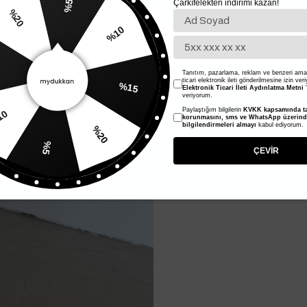
Çarkıfelekten indirimi kazan!
%5
%20
%10
Tanıtım, pazarlama, reklam ve benzeri amaç
%15
ticari elektronik ileti gönderilmesine izin ver
Elektronik Ticari İleti Aydınlatma Metni
'
veriyorum.
Paylaştığım bilgilerin
KVKK kapsamında ta
10
korunmasını, sms ve WhatsApp üzerin
%20
bilgilendirmeleri almayı
kabul ediyorum.
%5
ÇEVİR