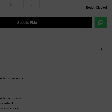
M
L
Beden Ölçüleri
eden s bedendir.
nden alınmıştır.
rk edebilir.
verişler dileriz.