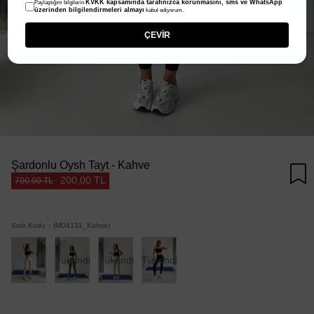
KVKK kapsamında tarafınızca korunmasını, sms ve WhatsApp
Paylaştığım bilgilerin
üzerinden bilgilendirmeleri almayı
kabul ediyorum.
ÇEVİR
Şardonlu Oysh Tayt - Kahve
200,00 TL
700,00 TL
Stok Kodu
(MD4131_Kahve)
Tükendi
Tükendi
Tükendi