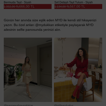
Bermuda Tayt - Siyah
Sırt Detaylı Tayt Tulum - Siyah
666,00 TL
567,00 TL
1.332,00 TL
1.134,00 TL
Günün her anında size eşlik eden MYD ile kendi stil hikayenizi
yazın. Bu özel anları @mydukkan etiketiyle paylaşarak MYD
ailesinin selfie panosunda yerinizi alın.
@senanurbayrakktar
@idilnazkaluc
@